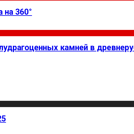
 на 360°
олудрагоценных камней в древнер
25