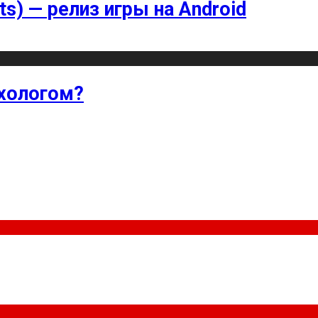
ts) — релиз игры на Android
хологом?