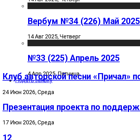
Вербум №34 (226) Май 2025
14 Авг 2025, Четверг
№33 (225) Апрель 2025
4 Апр 2025, Пятница
Клуб авторской песни «Причал» п
Подать заявку
24 Июн 2026, Среда
Презентация проекта по поддерж
17 Июн 2026, Среда
12