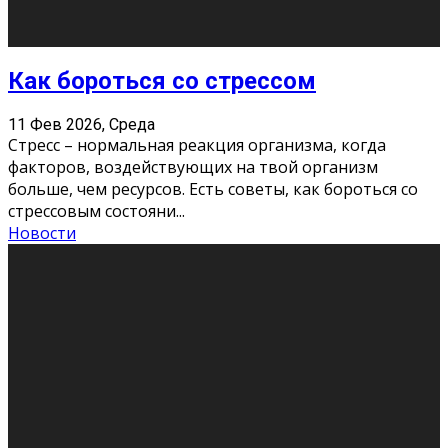
Хорошо, что о дате экзам
...
Новости
Подведены итоги Республиканского
конкурса «Моя семейная реликвия»,
приуроченного к Году села в
Республике Коми