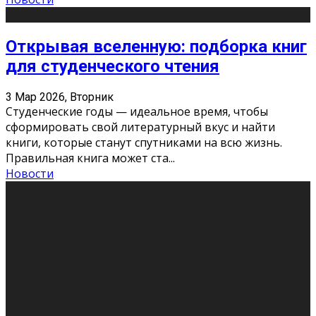
Открывая вселенную: подборка книг
для студенческого чтения
3 Мар 2026, Вторник
Студенческие годы — идеальное время, чтобы
сформировать свой литературный вкус и найти
книги, которые станут спутниками на всю жизнь.
Правильная книга может ста
...
Новости
Профессии будущего
11 Фев 2026, Среда
Мир меняется очень быстро. Что вчера казалось чем-
то невероятным, завтра окажется реальностью.
Роботы заменяют профессии людей, искусственный
интеллект пишет те
...