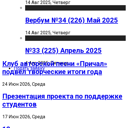
14 Авг 2025, Четверг
Вербум №34 (226) Май 2025
14 Авг 2025, Четверг
№33 (225) Апрель 2025
Клуб авторской песни «Причал»
4 Апр 2025, Пятница
Подать заявку
подвел творческие итоги года
24 Июн 2026, Среда
Презентация проекта по поддержке
студентов
17 Июн 2026, Среда