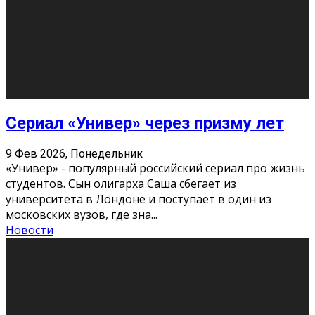
Этот год будет богат на фильмы разного жанра. Вот
некоторые из премьер в последовательности дат
выхода: Первая из них – драма «Грозовой перевал»
(16+). Выйде
...
Новости
Еще
Август 2026
Пн
Вт
Ср
Чт
Пт
Сб
Вс
1
2
3
4
5
6
7
8
9
10
11
12
13
14
15
16
17
18
19
20
21
22
23
24
25
26
27
28
29
30
31
« Июн
Найти на сайте: