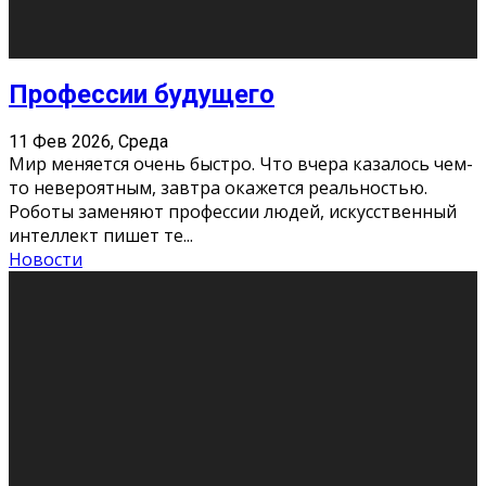
Новости
Как бороться со стрессом
11 Фев 2026, Среда
Стресс – нормальная реакция организма, когда
факторов, воздействующих на твой организм
больше, чем ресурсов. Есть советы, как бороться со
стрессовым состояни
...
Новости
Как подготовиться к экзаменам без
паники
11 Фев 2026, Среда
Все студенты в университете сталкиваются со
стрессом и бессонными ночами. Чем ближе дедлайн,
тем больше трясутся коленки с каждым днем.