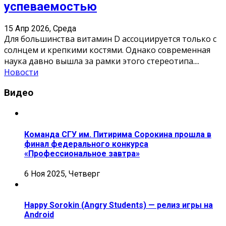
успеваемостью
15 Апр 2026, Среда
Для большинства витамин D ассоциируется только с
солнцем и крепкими костями. Однако современная
наука давно вышла за рамки этого стереотипа.
...
Новости
Видео
Команда СГУ им. Питирима Сорокина прошла в
финал федерального конкурса
«Профессиональное завтра»
6 Ноя 2025, Четверг
Happy Sorokin (Angry Students) — релиз игры на
Android