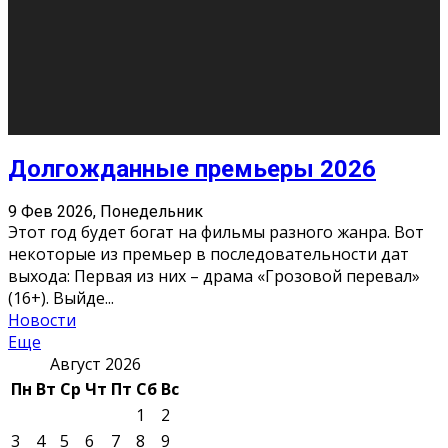
О нас
Контакты
Редакция
Архив
Реклама
Блог
Тело в дело
«Местные»
«Молодежь Коми»
Молодёжный медиацентр Verbum © 2015-2024