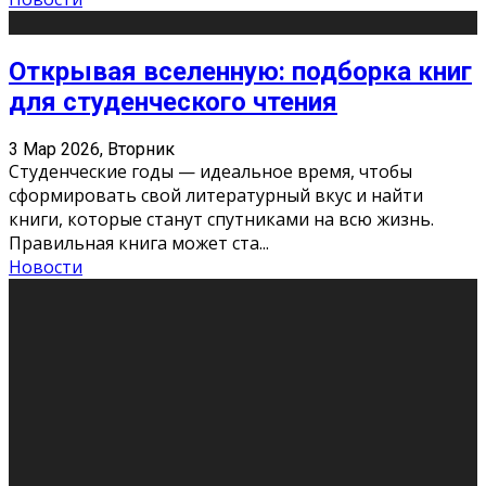
Открывая вселенную: подборка книг
для студенческого чтения
3 Мар 2026, Вторник
Студенческие годы — идеальное время, чтобы
сформировать свой литературный вкус и найти
книги, которые станут спутниками на всю жизнь.
Правильная книга может ста
...
Новости
Профессии будущего
11 Фев 2026, Среда
Мир меняется очень быстро. Что вчера казалось чем-
то невероятным, завтра окажется реальностью.
Роботы заменяют профессии людей, искусственный
интеллект пишет те
...