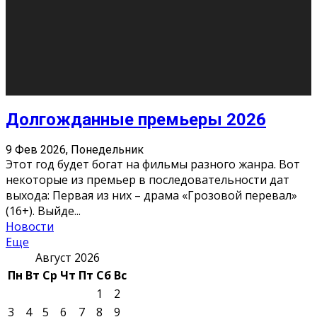
О нас
Контакты
Редакция
Архив
Реклама
Блог
Тело в дело
«Местные»
«Молодежь Коми»
Молодёжный медиацентр Verbum © 2015-2024