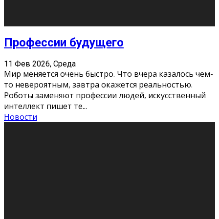
Новости
Как бороться со стрессом
11 Фев 2026, Среда
Стресс – нормальная реакция организма, когда
факторов, воздействующих на твой организм
больше, чем ресурсов. Есть советы, как бороться со
стрессовым состояни
...
Новости
Как подготовиться к экзаменам без
паники
11 Фев 2026, Среда
Все студенты в университете сталкиваются со
стрессом и бессонными ночами. Чем ближе дедлайн,
тем больше трясутся коленки с каждым днем.