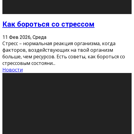
Хорошо, что о дате экзам
...
Новости
Подведены итоги Республиканского
конкурса «Моя семейная реликвия»,
приуроченного к Году села в
Республике Коми