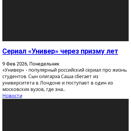
Этот год будет богат на фильмы разного жанра. Вот
некоторые из премьер в последовательности дат
выхода: Первая из них – драма «Грозовой перевал»
(16+). Выйде
...
Новости
Еще
Август 2026
Пн
Вт
Ср
Чт
Пт
Сб
Вс
1
2
3
4
5
6
7
8
9
10
11
12
13
14
15
16
17
18
19
20
21
22
23
24
25
26
27
28
29
30
31
« Июн
Найти на сайте: