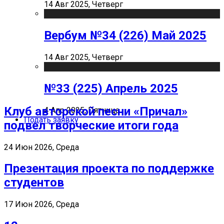
14 Авг 2025, Четверг
Вербум №34 (226) Май 2025
14 Авг 2025, Четверг
№33 (225) Апрель 2025
Клуб авторской песни «Причал»
4 Апр 2025, Пятница
Подать заявку
подвел творческие итоги года
24 Июн 2026, Среда
Презентация проекта по поддержке
студентов
17 Июн 2026, Среда