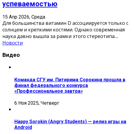
успеваемостью
15 Апр 2026, Среда
Для большинства витамин D ассоциируется только с
солнцем и крепкими костями. Однако современная
наука давно вышла за рамки этого стереотипа.
...
Новости
Видео
Команда СГУ им. Питирима Сорокина прошла в
финал федерального конкурса
«Профессиональное завтра»
6 Ноя 2025, Четверг
Happy Sorokin (Angry Students) — релиз игры на
Android