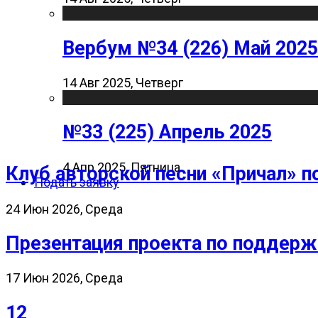
Вербум №34 (226) Май 2025
14 Авг 2025, Четверг
№33 (225) Апрель 2025
4 Апр 2025, Пятница
Клуб авторской песни «Причал» п
Подать заявку
24 Июн 2026, Среда
Презентация проекта по поддерж
17 Июн 2026, Среда
12