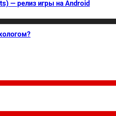
ts) — релиз игры на Android
хологом?