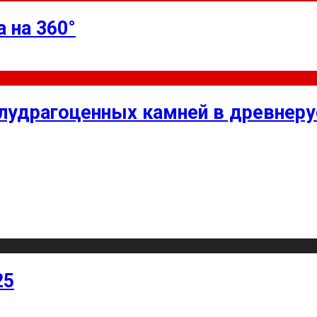
 на 360°
олудрагоценных камней в древнер
25