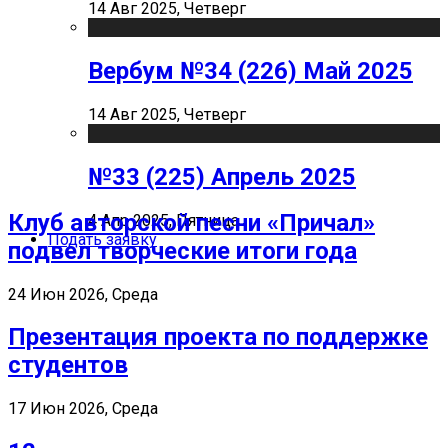
14 Авг 2025, Четверг
Вербум №34 (226) Май 2025
14 Авг 2025, Четверг
№33 (225) Апрель 2025
Клуб авторской песни «Причал»
4 Апр 2025, Пятница
Подать заявку
подвел творческие итоги года
24 Июн 2026, Среда
Презентация проекта по поддержке
студентов
17 Июн 2026, Среда