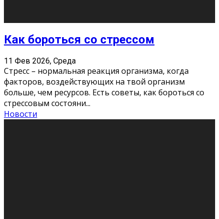
Хорошо, что о дате экзам
...
Новости
Подведены итоги Республиканского
конкурса «Моя семейная реликвия»,
приуроченного к Году села в
Республике Коми