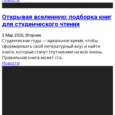
Открывая вселенную: подборка книг
для студенческого чтения
3 Мар 2026, Вторник
Студенческие годы — идеальное время, чтобы
сформировать свой литературный вкус и найти
книги, которые станут спутниками на всю жизнь.
Правильная книга может ста
...
Новости
Профессии будущего
11 Фев 2026, Среда
Мир меняется очень быстро. Что вчера казалось чем-
то невероятным, завтра окажется реальностью.
Роботы заменяют профессии людей, искусственный
интеллект пишет те
...