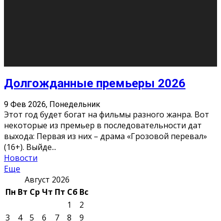
О нас
Контакты
Редакция
Архив
Реклама
Блог
Тело в дело
«Местные»
«Молодежь Коми»
Молодёжный медиацентр Verbum © 2015-2024