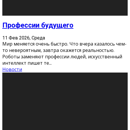
Новости
Как бороться со стрессом
11 Фев 2026, Среда
Стресс – нормальная реакция организма, когда
факторов, воздействующих на твой организм
больше, чем ресурсов. Есть советы, как бороться со
стрессовым состояни
...
Новости
Как подготовиться к экзаменам без
паники
11 Фев 2026, Среда
Все студенты в университете сталкиваются со
стрессом и бессонными ночами. Чем ближе дедлайн,
тем больше трясутся коленки с каждым днем.