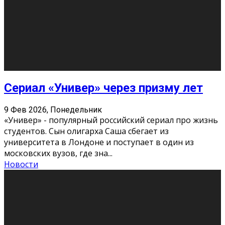
Этот год будет богат на фильмы разного жанра. Вот
некоторые из премьер в последовательности дат
выхода: Первая из них – драма «Грозовой перевал»
(16+). Выйде
...
Новости
Еще
Август 2026
Пн
Вт
Ср
Чт
Пт
Сб
Вс
1
2
3
4
5
6
7
8
9
10
11
12
13
14
15
16
17
18
19
20
21
22
23
24
25
26
27
28
29
30
31
« Июн
Найти на сайте: