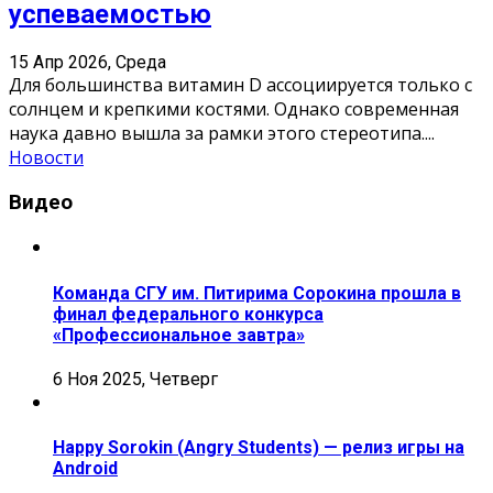
успеваемостью
15 Апр 2026, Среда
Для большинства витамин D ассоциируется только с
солнцем и крепкими костями. Однако современная
наука давно вышла за рамки этого стереотипа.
...
Новости
Видео
Команда СГУ им. Питирима Сорокина прошла в
финал федерального конкурса
«Профессиональное завтра»
6 Ноя 2025, Четверг
Happy Sorokin (Angry Students) — релиз игры на
Android