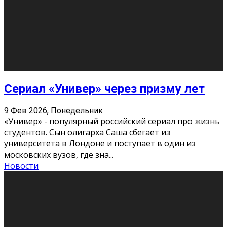
О нас
Контакты
Редакция
Архив
Реклама
Блог
Тело в дело
«Местные»
«Молодежь Коми»
Молодёжный медиацентр Verbum © 2015-2024
Мнение авторов может не совпадать с позицией
редакции.