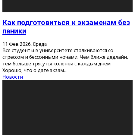
«Универ» - популярный российский сериал про жизнь
студентов. Сын олигарха Саша сбегает из
университета в Лондоне и поступает в один из
московских вузов, где зна
...
Новости
Долгожданные премьеры 2026
9 Фев 2026, Понедельник
Этот год будет богат на фильмы разного жанра. Вот
некоторые из премьер в последовательности дат
выхода: Первая из них – драма «Грозовой перевал»
(16+). Выйде
...
Новости
Еще
Август 2026
Пн
Вт
Ср
Чт
Пт
Сб
Вс
1
2
3
4
5
6
7
8
9