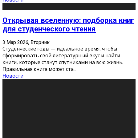
Открывая вселенную: подборка книг
для студенческого чтения
3 Мар 2026, Вторник
Студенческие годы — идеальное время, чтобы
сформировать свой литературный вкус и найти
книги, которые станут спутниками на всю жизнь.
Правильная книга может ста
...
Новости
Профессии будущего
11 Фев 2026, Среда
Мир меняется очень быстро. Что вчера казалось чем-
то невероятным, завтра окажется реальностью.
Роботы заменяют профессии людей, искусственный
интеллект пишет те
...