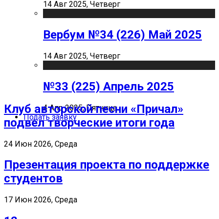
14 Авг 2025, Четверг
Вербум №34 (226) Май 2025
14 Авг 2025, Четверг
№33 (225) Апрель 2025
Клуб авторской песни «Причал»
4 Апр 2025, Пятница
Подать заявку
подвел творческие итоги года
24 Июн 2026, Среда
Презентация проекта по поддержке
студентов
17 Июн 2026, Среда