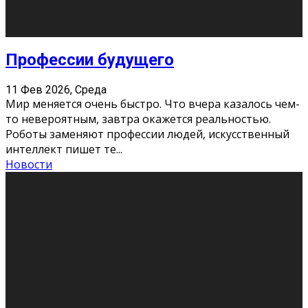
Новости
Как бороться со стрессом
11 Фев 2026, Среда
Стресс – нормальная реакция организма, когда
факторов, воздействующих на твой организм
больше, чем ресурсов. Есть советы, как бороться со
стрессовым состояни
...
Новости
Как подготовиться к экзаменам без
паники
11 Фев 2026, Среда
Все студенты в университете сталкиваются со
стрессом и бессонными ночами. Чем ближе дедлайн,
тем больше трясутся коленки с каждым днем.