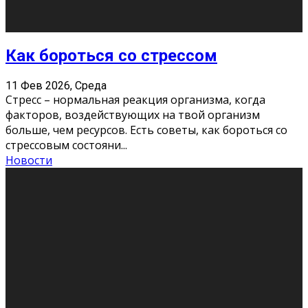
Хорошо, что о дате экзам
...
Новости
Подведены итоги Республиканского
конкурса «Моя семейная реликвия»,
приуроченного к Году села в
Республике Коми
11 Фев 2026, Среда
Конкурс научных работ среди учащихся
общеобразовательных организаций, учреждений
дополнительного образования, студентов
образовательных организаций среднего про
...
Новости
Сериал «Универ» через призму лет
9 Фев 2026, Понедельник