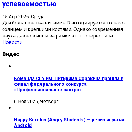
успеваемостью
15 Апр 2026, Среда
Для большинства витамин D ассоциируется только с
солнцем и крепкими костями. Однако современная
наука давно вышла за рамки этого стереотипа.
...
Новости
Видео
Команда СГУ им. Питирима Сорокина прошла в
финал федерального конкурса
«Профессиональное завтра»
6 Ноя 2025, Четверг
Happy Sorokin (Angry Students) — релиз игры на
Android