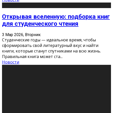
Открывая вселенную: подборка книг
для студенческого чтения
3 Мар 2026, Вторник
Студенческие годы — идеальное время, чтобы
сформировать свой литературный вкус и найти
книги, которые станут спутниками на всю жизнь.
Правильная книга может ста
...
Новости
Профессии будущего
11 Фев 2026, Среда
Мир меняется очень быстро. Что вчера казалось чем-
то невероятным, завтра окажется реальностью.
Роботы заменяют профессии людей, искусственный
интеллект пишет те
...