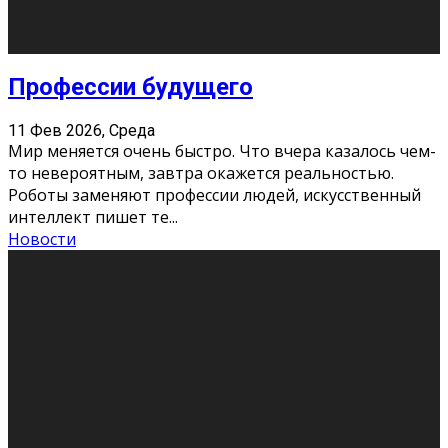
Новости
Как бороться со стрессом
11 Фев 2026, Среда
Стресс – нормальная реакция организма, когда
факторов, воздействующих на твой организм
больше, чем ресурсов. Есть советы, как бороться со
стрессовым состояни
...
Новости
Как подготовиться к экзаменам без
паники
11 Фев 2026, Среда
Все студенты в университете сталкиваются со
стрессом и бессонными ночами. Чем ближе дедлайн,
тем больше трясутся коленки с каждым днем.