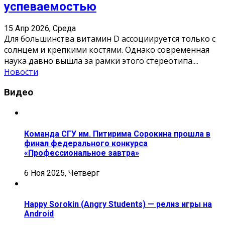
успеваемостью
15 Апр 2026, Среда
Для большинства витамин D ассоциируется только с
солнцем и крепкими костями. Однако современная
наука давно вышла за рамки этого стереотипа.
...
Новости
Видео
Команда СГУ им. Питирима Сорокина прошла в
финал федерального конкурса
«Профессиональное завтра»
6 Ноя 2025, Четверг
Happy Sorokin (Angry Students) — релиз игры на
Android