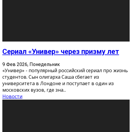
Этот год будет богат на фильмы разного жанра. Вот
некоторые из премьер в последовательности дат
выхода: Первая из них – драма «Грозовой перевал»
(16+). Выйде
...
Новости
Еще
Август 2026
Пн
Вт
Ср
Чт
Пт
Сб
Вс
1
2
3
4
5
6
7
8
9
10
11
12
13
14
15
16
17
18
19
20
21
22
23
24
25
26
27
28
29
30
31
« Июн
Найти на сайте: