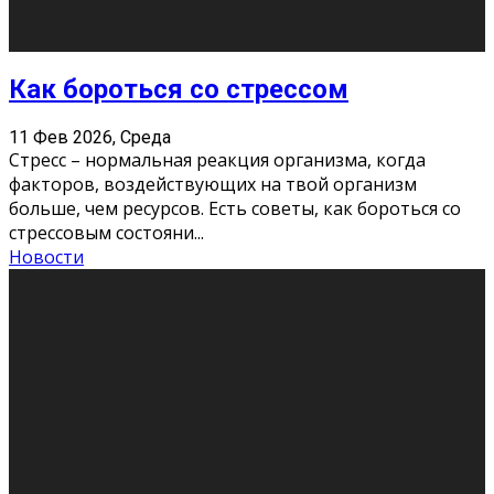
Хорошо, что о дате экзам
...
Новости
Подведены итоги Республиканского
конкурса «Моя семейная реликвия»,
приуроченного к Году села в
Республике Коми