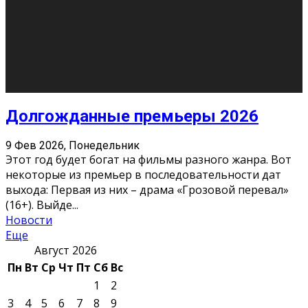
О нас
Контакты
Редакция
Архив
Реклама
Блог
Тело в дело
«Местные»
«Молодежь Коми»
Молодёжный медиацентр Verbum © 2015-2024