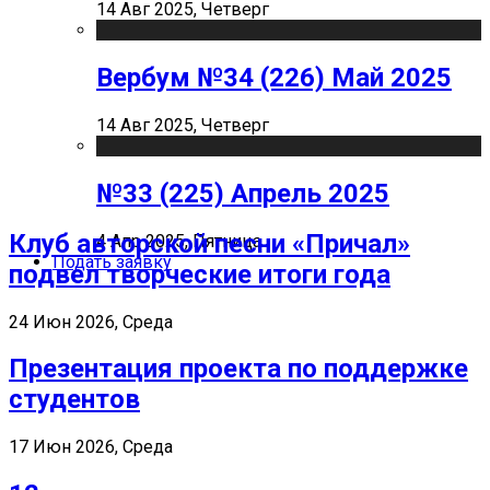
14 Авг 2025, Четверг
Вербум №34 (226) Май 2025
14 Авг 2025, Четверг
№33 (225) Апрель 2025
Клуб авторской песни «Причал»
4 Апр 2025, Пятница
Подать заявку
подвел творческие итоги года
24 Июн 2026, Среда
Презентация проекта по поддержке
студентов
17 Июн 2026, Среда