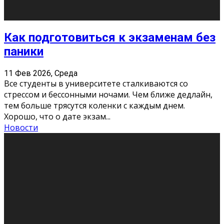
«Универ» - популярный российский сериал про жизнь
студентов. Сын олигарха Саша сбегает из
университета в Лондоне и поступает в один из
московских вузов, где зна
...
Новости
Долгожданные премьеры 2026
9 Фев 2026, Понедельник
Этот год будет богат на фильмы разного жанра. Вот
некоторые из премьер в последовательности дат
выхода: Первая из них – драма «Грозовой перевал»
(16+). Выйде
...
Новости
Еще
Август 2026
Пн
Вт
Ср
Чт
Пт
Сб
Вс
1
2
3
4
5
6
7
8
9