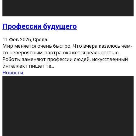
Новости
Как бороться со стрессом
11 Фев 2026, Среда
Стресс – нормальная реакция организма, когда
факторов, воздействующих на твой организм
больше, чем ресурсов. Есть советы, как бороться со
стрессовым состояни
...
Новости
Как подготовиться к экзаменам без
паники
11 Фев 2026, Среда
Все студенты в университете сталкиваются со
стрессом и бессонными ночами. Чем ближе дедлайн,
тем больше трясутся коленки с каждым днем.