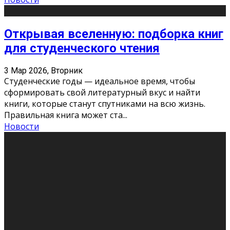
Открывая вселенную: подборка книг
для студенческого чтения
3 Мар 2026, Вторник
Студенческие годы — идеальное время, чтобы
сформировать свой литературный вкус и найти
книги, которые станут спутниками на всю жизнь.
Правильная книга может ста
...
Новости
Профессии будущего
11 Фев 2026, Среда
Мир меняется очень быстро. Что вчера казалось чем-
то невероятным, завтра окажется реальностью.
Роботы заменяют профессии людей, искусственный
интеллект пишет те
...