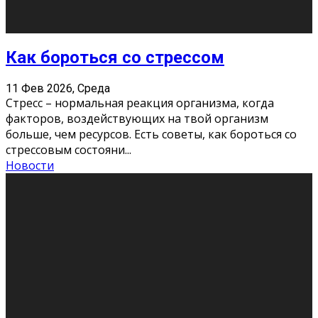
Хорошо, что о дате экзам
...
Новости
Подведены итоги Республиканского
конкурса «Моя семейная реликвия»,
приуроченного к Году села в
Республике Коми
11 Фев 2026, Среда
Конкурс научных работ среди учащихся
общеобразовательных организаций, учреждений
дополнительного образования, студентов
образовательных организаций среднего про
...
Новости
Сериал «Универ» через призму лет
9 Фев 2026, Понедельник