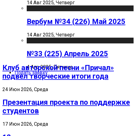
14 Авг 2025, Четверг
Вербум №34 (226) Май 2025
14 Авг 2025, Четверг
№33 (225) Апрель 2025
Клуб авторской песни «Причал»
4 Апр 2025, Пятница
Подать заявку
подвел творческие итоги года
24 Июн 2026, Среда
Презентация проекта по поддержке
студентов
17 Июн 2026, Среда