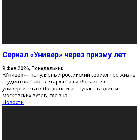
О нас
Контакты
Редакция
Архив
Реклама
Блог
Тело в дело
«Местные»
«Молодежь Коми»
Молодёжный медиацентр Verbum © 2015-2024
Мнение авторов может не совпадать с позицией
редакции.