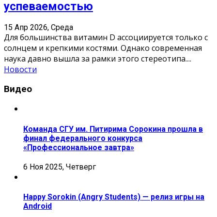
успеваемостью
15 Апр 2026, Среда
Для большинства витамин D ассоциируется только с
солнцем и крепкими костями. Однако современная
наука давно вышла за рамки этого стереотипа.
...
Новости
Видео
Команда СГУ им. Питирима Сорокина прошла в
финал федерального конкурса
«Профессиональное завтра»
6 Ноя 2025, Четверг
Happy Sorokin (Angry Students) — релиз игры на
Android