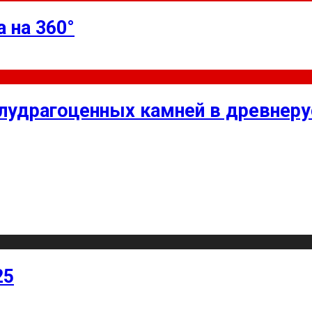
 на 360°
олудрагоценных камней в древнер
25