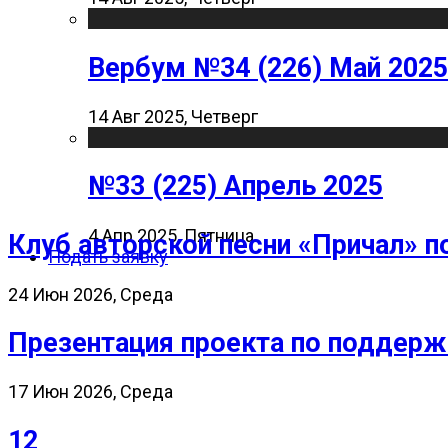
Вербум №34 (226) Май 2025
14 Авг 2025, Четверг
№33 (225) Апрель 2025
4 Апр 2025, Пятница
Клуб авторской песни «Причал» п
Подать заявку
24 Июн 2026, Среда
Презентация проекта по поддерж
17 Июн 2026, Среда
12