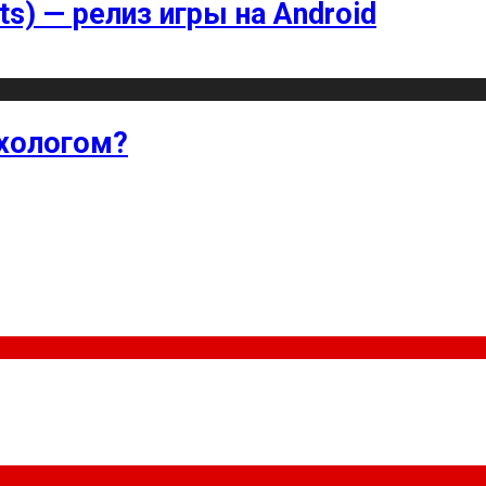
ts) — релиз игры на Android
хологом?