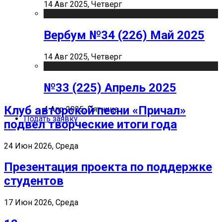
14 Авг 2025, Четверг
Вербум №34 (226) Май 2025
14 Авг 2025, Четверг
№33 (225) Апрель 2025
Клуб авторской песни «Причал»
4 Апр 2025, Пятница
Подать заявку
подвел творческие итоги года
24 Июн 2026, Среда
Презентация проекта по поддержке
студентов
17 Июн 2026, Среда