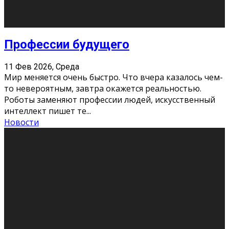
Новости
Как бороться со стрессом
11 Фев 2026, Среда
Стресс – нормальная реакция организма, когда
факторов, воздействующих на твой организм
больше, чем ресурсов. Есть советы, как бороться со
стрессовым состояни
...
Новости
Как подготовиться к экзаменам без
паники
11 Фев 2026, Среда
Все студенты в университете сталкиваются со
стрессом и бессонными ночами. Чем ближе дедлайн,
тем больше трясутся коленки с каждым днем.