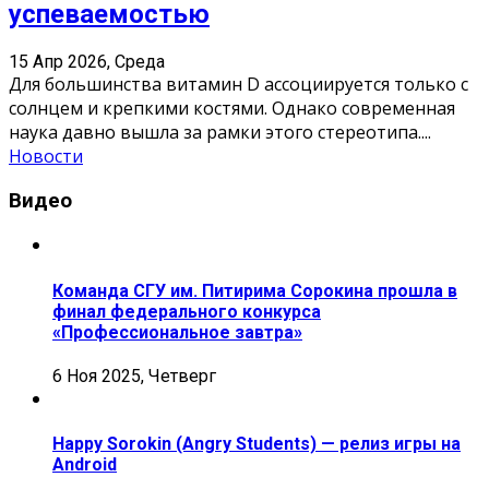
успеваемостью
15 Апр 2026, Среда
Для большинства витамин D ассоциируется только с
солнцем и крепкими костями. Однако современная
наука давно вышла за рамки этого стереотипа.
...
Новости
Видео
Команда СГУ им. Питирима Сорокина прошла в
финал федерального конкурса
«Профессиональное завтра»
6 Ноя 2025, Четверг
Happy Sorokin (Angry Students) — релиз игры на
Android