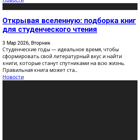
Открывая вселенную: подборка книг
для студенческого чтения
3 Мар 2026, Вторник
Студенческие годы — идеальное время, чтобы
сформировать свой литературный вкус и найти
книги, которые станут спутниками на всю жизнь.
Правильная книга может ста
...
Новости
Профессии будущего
11 Фев 2026, Среда
Мир меняется очень быстро. Что вчера казалось чем-
то невероятным, завтра окажется реальностью.
Роботы заменяют профессии людей, искусственный
интеллект пишет те
...