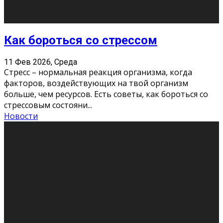
Хорошо, что о дате экзам
...
Новости
Подведены итоги Республиканского
конкурса «Моя семейная реликвия»,
приуроченного к Году села в
Республике Коми