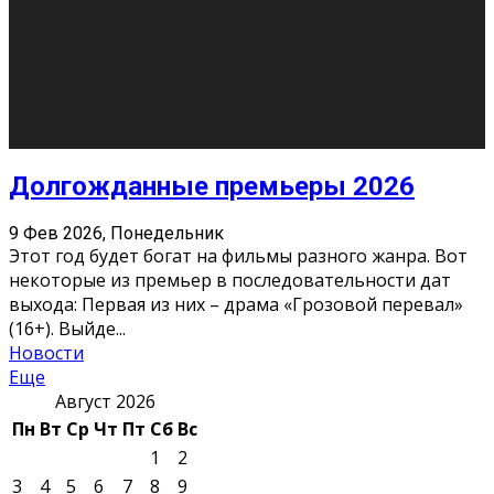
О нас
Контакты
Редакция
Архив
Реклама
Блог
Тело в дело
«Местные»
«Молодежь Коми»
Молодёжный медиацентр Verbum © 2015-2024