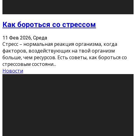
Хорошо, что о дате экзам
...
Новости
Подведены итоги Республиканского
конкурса «Моя семейная реликвия»,
приуроченного к Году села в
Республике Коми