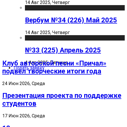
14 Авг 2025, Четверг
Вербум №34 (226) Май 2025
14 Авг 2025, Четверг
№33 (225) Апрель 2025
Клуб авторской песни «Причал»
4 Апр 2025, Пятница
Подать заявку
подвел творческие итоги года
24 Июн 2026, Среда
Презентация проекта по поддержке
студентов
17 Июн 2026, Среда