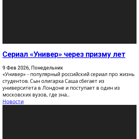
Этот год будет богат на фильмы разного жанра. Вот
некоторые из премьер в последовательности дат
выхода: Первая из них – драма «Грозовой перевал»
(16+). Выйде
...
Новости
Еще
Август 2026
Пн
Вт
Ср
Чт
Пт
Сб
Вс
1
2
3
4
5
6
7
8
9
10
11
12
13
14
15
16
17
18
19
20
21
22
23
24
25
26
27
28
29
30
31
« Июн
Найти на сайте: