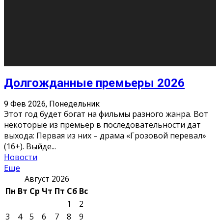
О нас
Контакты
Редакция
Архив
Реклама
Блог
Тело в дело
«Местные»
«Молодежь Коми»
Молодёжный медиацентр Verbum © 2015-2024