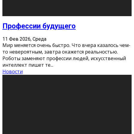
Новости
Как бороться со стрессом
11 Фев 2026, Среда
Стресс – нормальная реакция организма, когда
факторов, воздействующих на твой организм
больше, чем ресурсов. Есть советы, как бороться со
стрессовым состояни
...
Новости
Как подготовиться к экзаменам без
паники
11 Фев 2026, Среда
Все студенты в университете сталкиваются со
стрессом и бессонными ночами. Чем ближе дедлайн,
тем больше трясутся коленки с каждым днем.