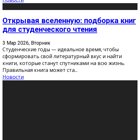
Открывая вселенную: подборка книг
для студенческого чтения
3 Мар 2026, Вторник
Студенческие годы — идеальное время, чтобы
сформировать свой литературный вкус и найти
книги, которые станут спутниками на всю жизнь.
Правильная книга может ста
...
Новости
Профессии будущего
11 Фев 2026, Среда
Мир меняется очень быстро. Что вчера казалось чем-
то невероятным, завтра окажется реальностью.
Роботы заменяют профессии людей, искусственный
интеллект пишет те
...