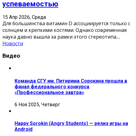
успеваемостью
15 Апр 2026, Среда
Для большинства витамин D ассоциируется только с
солнцем и крепкими костями. Однако современная
наука давно вышла за рамки этого стереотипа.
...
Новости
Видео
Команда СГУ им. Питирима Сорокина прошла в
финал федерального конкурса
«Профессиональное завтра»
6 Ноя 2025, Четверг
Happy Sorokin (Angry Students) — релиз игры на
Android