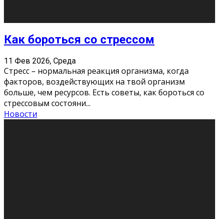
Хорошо, что о дате экзам
...
Новости
Подведены итоги Республиканского
конкурса «Моя семейная реликвия»,
приуроченного к Году села в
Республике Коми
11 Фев 2026, Среда
Конкурс научных работ среди учащихся
общеобразовательных организаций, учреждений
дополнительного образования, студентов
образовательных организаций среднего про
...
Новости
Сериал «Универ» через призму лет
9 Фев 2026, Понедельник