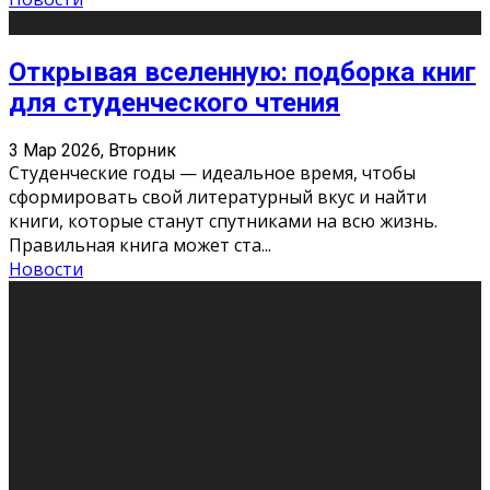
Открывая вселенную: подборка книг
для студенческого чтения
3 Мар 2026, Вторник
Студенческие годы — идеальное время, чтобы
сформировать свой литературный вкус и найти
книги, которые станут спутниками на всю жизнь.
Правильная книга может ста
...
Новости
Профессии будущего
11 Фев 2026, Среда
Мир меняется очень быстро. Что вчера казалось чем-
то невероятным, завтра окажется реальностью.
Роботы заменяют профессии людей, искусственный
интеллект пишет те
...