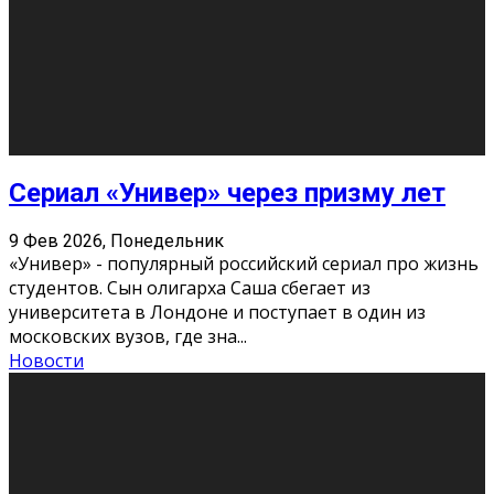
Этот год будет богат на фильмы разного жанра. Вот
некоторые из премьер в последовательности дат
выхода: Первая из них – драма «Грозовой перевал»
(16+). Выйде
...
Новости
Еще
Август 2026
Пн
Вт
Ср
Чт
Пт
Сб
Вс
1
2
3
4
5
6
7
8
9
10
11
12
13
14
15
16
17
18
19
20
21
22
23
24
25
26
27
28
29
30
31
« Июн
Найти на сайте: