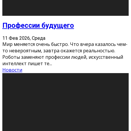
Новости
Как бороться со стрессом
11 Фев 2026, Среда
Стресс – нормальная реакция организма, когда
факторов, воздействующих на твой организм
больше, чем ресурсов. Есть советы, как бороться со
стрессовым состояни
...
Новости
Как подготовиться к экзаменам без
паники
11 Фев 2026, Среда
Все студенты в университете сталкиваются со
стрессом и бессонными ночами. Чем ближе дедлайн,
тем больше трясутся коленки с каждым днем.