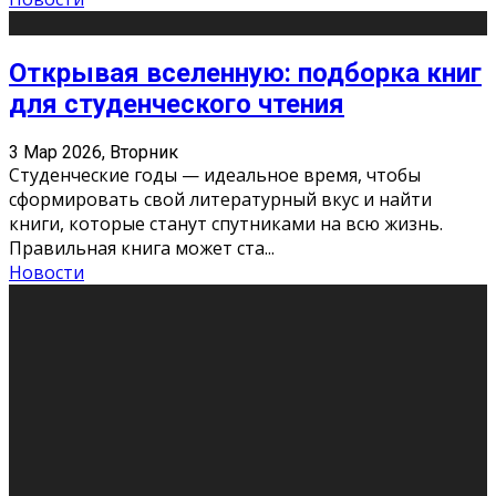
Открывая вселенную: подборка книг
для студенческого чтения
3 Мар 2026, Вторник
Студенческие годы — идеальное время, чтобы
сформировать свой литературный вкус и найти
книги, которые станут спутниками на всю жизнь.
Правильная книга может ста
...
Новости
Профессии будущего
11 Фев 2026, Среда
Мир меняется очень быстро. Что вчера казалось чем-
то невероятным, завтра окажется реальностью.
Роботы заменяют профессии людей, искусственный
интеллект пишет те
...