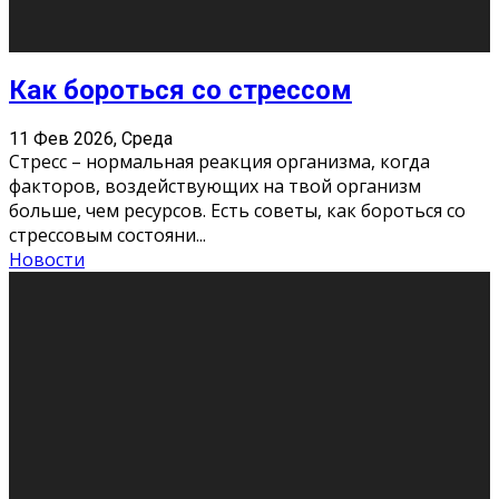
Хорошо, что о дате экзам
...
Новости
Подведены итоги Республиканского
конкурса «Моя семейная реликвия»,
приуроченного к Году села в
Республике Коми