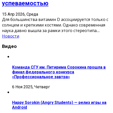
успеваемостью
15 Апр 2026, Среда
Для большинства витамин D ассоциируется только с
солнцем и крепкими костями. Однако современная
наука давно вышла за рамки этого стереотипа.
...
Новости
Видео
Команда СГУ им. Питирима Сорокина прошла в
финал федерального конкурса
«Профессиональное завтра»
6 Ноя 2025, Четверг
Happy Sorokin (Angry Students) — релиз игры на
Android