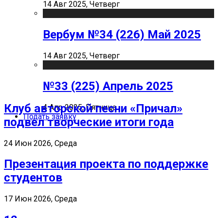
14 Авг 2025, Четверг
Вербум №34 (226) Май 2025
14 Авг 2025, Четверг
№33 (225) Апрель 2025
Клуб авторской песни «Причал»
4 Апр 2025, Пятница
Подать заявку
подвел творческие итоги года
24 Июн 2026, Среда
Презентация проекта по поддержке
студентов
17 Июн 2026, Среда