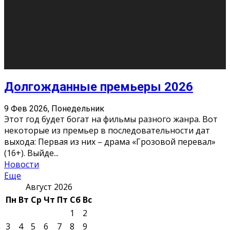
О нас
Контакты
Редакция
Архив
Реклама
Блог
Тело в дело
«Местные»
«Молодежь Коми»
Молодёжный медиацентр Verbum © 2015-2024