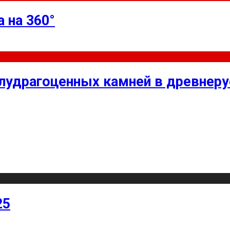
 на 360°
олудрагоценных камней в древнер
25