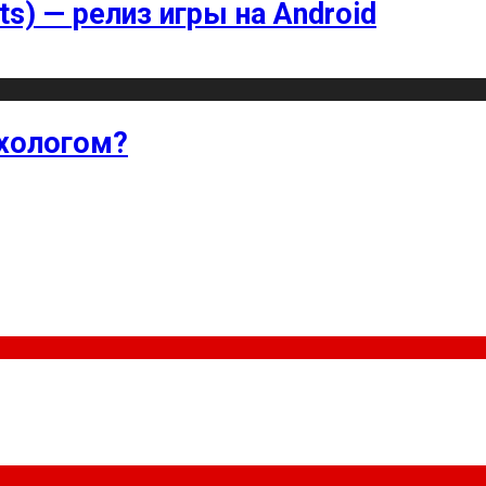
ts) — релиз игры на Android
хологом?