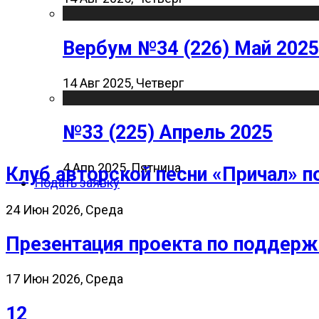
Вербум №34 (226) Май 2025
14 Авг 2025, Четверг
№33 (225) Апрель 2025
4 Апр 2025, Пятница
Клуб авторской песни «Причал» п
Подать заявку
24 Июн 2026, Среда
Презентация проекта по поддерж
17 Июн 2026, Среда
12