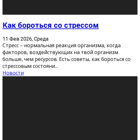
Хорошо, что о дате экзам
...
Новости
Подведены итоги Республиканского
конкурса «Моя семейная реликвия»,
приуроченного к Году села в
Республике Коми