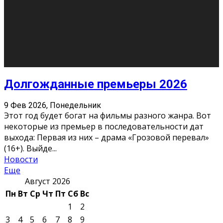
О нас
Контакты
Редакция
Архив
Реклама
Блог
Тело в дело
«Местные»
«Молодежь Коми»
Молодёжный медиацентр Verbum © 2015-2024