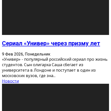
Этот год будет богат на фильмы разного жанра. Вот
некоторые из премьер в последовательности дат
выхода: Первая из них – драма «Грозовой перевал»
(16+). Выйде
...
Новости
Еще
Август 2026
Пн
Вт
Ср
Чт
Пт
Сб
Вс
1
2
3
4
5
6
7
8
9
10
11
12
13
14
15
16
17
18
19
20
21
22
23
24
25
26
27
28
29
30
31
« Июн
Найти на сайте: