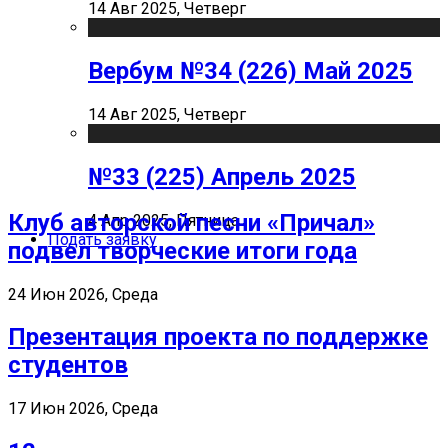
14 Авг 2025, Четверг
Вербум №34 (226) Май 2025
14 Авг 2025, Четверг
№33 (225) Апрель 2025
Клуб авторской песни «Причал»
4 Апр 2025, Пятница
Подать заявку
подвел творческие итоги года
24 Июн 2026, Среда
Презентация проекта по поддержке
студентов
17 Июн 2026, Среда