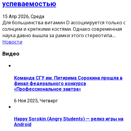
успеваемостью
15 Апр 2026, Среда
Для большинства витамин D ассоциируется только с
солнцем и крепкими костями. Однако современная
наука давно вышла за рамки этого стереотипа.
...
Новости
Видео
Команда СГУ им. Питирима Сорокина прошла в
финал федерального конкурса
«Профессиональное завтра»
6 Ноя 2025, Четверг
Happy Sorokin (Angry Students) — релиз игры на
Android