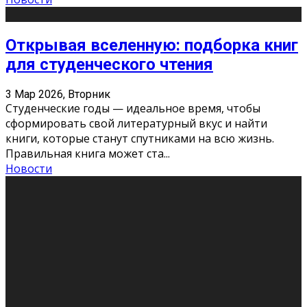
Открывая вселенную: подборка книг
для студенческого чтения
3 Мар 2026, Вторник
Студенческие годы — идеальное время, чтобы
сформировать свой литературный вкус и найти
книги, которые станут спутниками на всю жизнь.
Правильная книга может ста
...
Новости
Профессии будущего
11 Фев 2026, Среда
Мир меняется очень быстро. Что вчера казалось чем-
то невероятным, завтра окажется реальностью.
Роботы заменяют профессии людей, искусственный
интеллект пишет те
...