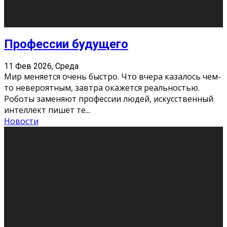
Новости
Как бороться со стрессом
11 Фев 2026, Среда
Стресс – нормальная реакция организма, когда
факторов, воздействующих на твой организм
больше, чем ресурсов. Есть советы, как бороться со
стрессовым состояни
...
Новости
Как подготовиться к экзаменам без
паники
11 Фев 2026, Среда
Все студенты в университете сталкиваются со
стрессом и бессонными ночами. Чем ближе дедлайн,
тем больше трясутся коленки с каждым днем.