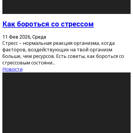
Хорошо, что о дате экзам
...
Новости
Подведены итоги Республиканского
конкурса «Моя семейная реликвия»,
приуроченного к Году села в
Республике Коми