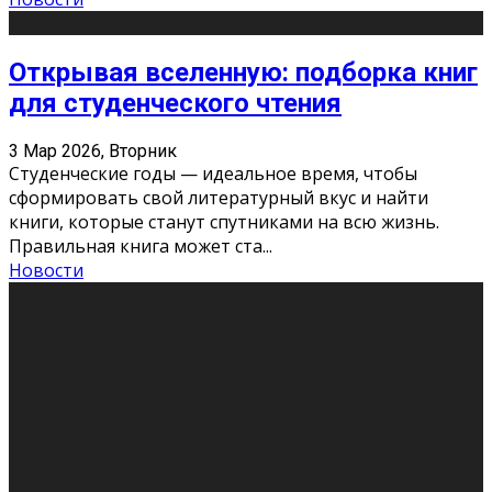
Открывая вселенную: подборка книг
для студенческого чтения
3 Мар 2026, Вторник
Студенческие годы — идеальное время, чтобы
сформировать свой литературный вкус и найти
книги, которые станут спутниками на всю жизнь.
Правильная книга может ста
...
Новости
Профессии будущего
11 Фев 2026, Среда
Мир меняется очень быстро. Что вчера казалось чем-
то невероятным, завтра окажется реальностью.
Роботы заменяют профессии людей, искусственный
интеллект пишет те
...