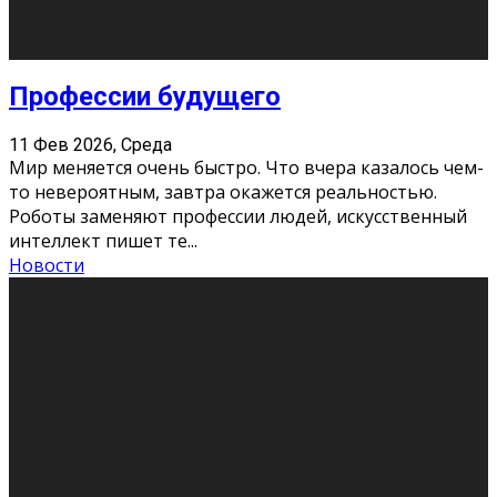
Новости
Как бороться со стрессом
11 Фев 2026, Среда
Стресс – нормальная реакция организма, когда
факторов, воздействующих на твой организм
больше, чем ресурсов. Есть советы, как бороться со
стрессовым состояни
...
Новости
Как подготовиться к экзаменам без
паники
11 Фев 2026, Среда
Все студенты в университете сталкиваются со
стрессом и бессонными ночами. Чем ближе дедлайн,
тем больше трясутся коленки с каждым днем.