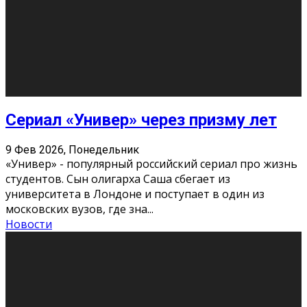
Этот год будет богат на фильмы разного жанра. Вот
некоторые из премьер в последовательности дат
выхода: Первая из них – драма «Грозовой перевал»
(16+). Выйде
...
Новости
Еще
Август 2026
Пн
Вт
Ср
Чт
Пт
Сб
Вс
1
2
3
4
5
6
7
8
9
10
11
12
13
14
15
16
17
18
19
20
21
22
23
24
25
26
27
28
29
30
31
« Июн
Найти на сайте: