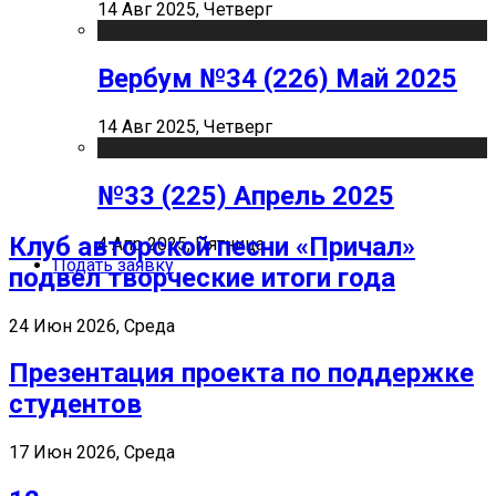
14 Авг 2025, Четверг
Вербум №34 (226) Май 2025
14 Авг 2025, Четверг
№33 (225) Апрель 2025
Клуб авторской песни «Причал»
4 Апр 2025, Пятница
Подать заявку
подвел творческие итоги года
24 Июн 2026, Среда
Презентация проекта по поддержке
студентов
17 Июн 2026, Среда