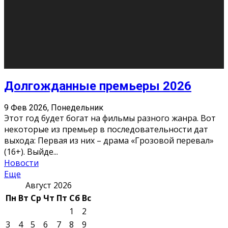
О нас
Контакты
Редакция
Архив
Реклама
Блог
Тело в дело
«Местные»
«Молодежь Коми»
Молодёжный медиацентр Verbum © 2015-2024