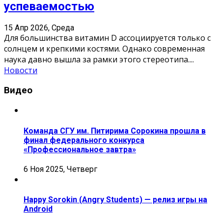
успеваемостью
15 Апр 2026, Среда
Для большинства витамин D ассоциируется только с
солнцем и крепкими костями. Однако современная
наука давно вышла за рамки этого стереотипа.
...
Новости
Видео
Команда СГУ им. Питирима Сорокина прошла в
финал федерального конкурса
«Профессиональное завтра»
6 Ноя 2025, Четверг
Happy Sorokin (Angry Students) — релиз игры на
Android