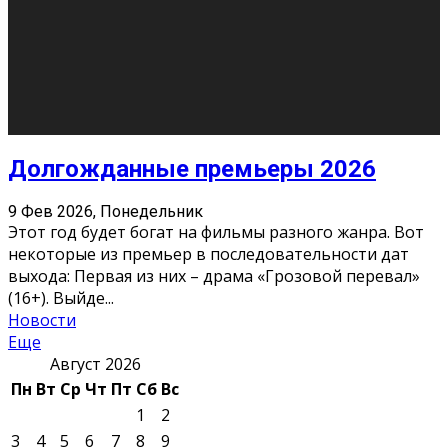
О нас
Контакты
Редакция
Архив
Реклама
Блог
Тело в дело
«Местные»
«Молодежь Коми»
Молодёжный медиацентр Verbum © 2015-2024