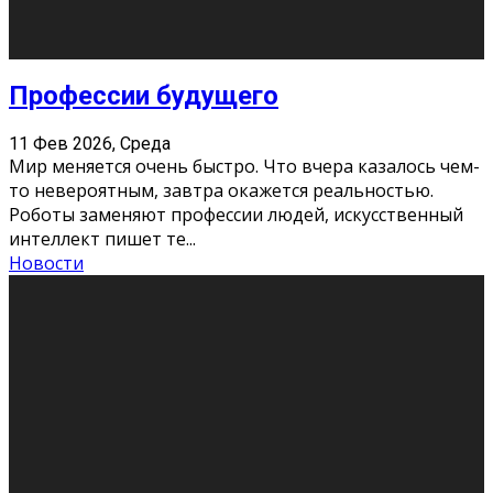
Новости
Как бороться со стрессом
11 Фев 2026, Среда
Стресс – нормальная реакция организма, когда
факторов, воздействующих на твой организм
больше, чем ресурсов. Есть советы, как бороться со
стрессовым состояни
...
Новости
Как подготовиться к экзаменам без
паники
11 Фев 2026, Среда
Все студенты в университете сталкиваются со
стрессом и бессонными ночами. Чем ближе дедлайн,
тем больше трясутся коленки с каждым днем.