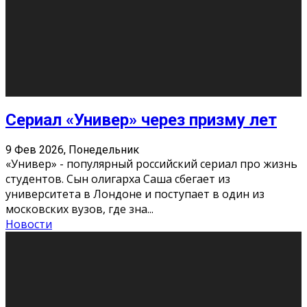
Этот год будет богат на фильмы разного жанра. Вот
некоторые из премьер в последовательности дат
выхода: Первая из них – драма «Грозовой перевал»
(16+). Выйде
...
Новости
Еще
Август 2026
Пн
Вт
Ср
Чт
Пт
Сб
Вс
1
2
3
4
5
6
7
8
9
10
11
12
13
14
15
16
17
18
19
20
21
22
23
24
25
26
27
28
29
30
31
« Июн
Найти на сайте: