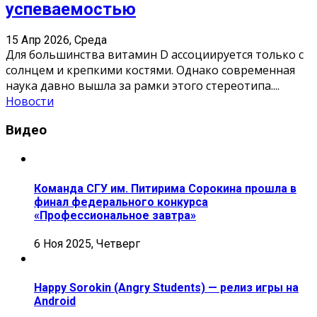
успеваемостью
15 Апр 2026, Среда
Для большинства витамин D ассоциируется только с
солнцем и крепкими костями. Однако современная
наука давно вышла за рамки этого стереотипа.
...
Новости
Видео
Команда СГУ им. Питирима Сорокина прошла в
финал федерального конкурса
«Профессиональное завтра»
6 Ноя 2025, Четверг
Happy Sorokin (Angry Students) — релиз игры на
Android