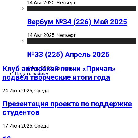
14 Авг 2025, Четверг
Вербум №34 (226) Май 2025
14 Авг 2025, Четверг
№33 (225) Апрель 2025
Клуб авторской песни «Причал»
4 Апр 2025, Пятница
Подать заявку
подвел творческие итоги года
24 Июн 2026, Среда
Презентация проекта по поддержке
студентов
17 Июн 2026, Среда