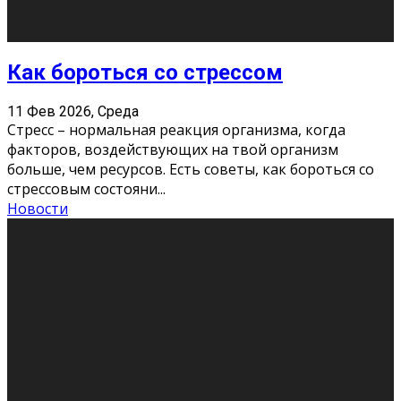
Хорошо, что о дате экзам
...
Новости
Подведены итоги Республиканского
конкурса «Моя семейная реликвия»,
приуроченного к Году села в
Республике Коми