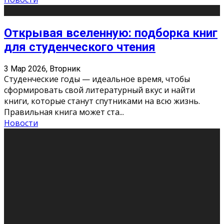
Открывая вселенную: подборка книг
для студенческого чтения
3 Мар 2026, Вторник
Студенческие годы — идеальное время, чтобы
сформировать свой литературный вкус и найти
книги, которые станут спутниками на всю жизнь.
Правильная книга может ста
...
Новости
Профессии будущего
11 Фев 2026, Среда
Мир меняется очень быстро. Что вчера казалось чем-
то невероятным, завтра окажется реальностью.
Роботы заменяют профессии людей, искусственный
интеллект пишет те
...