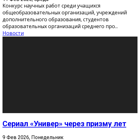
Этот год будет богат на фильмы разного жанра. Вот
некоторые из премьер в последовательности дат
выхода: Первая из них – драма «Грозовой перевал»
(16+). Выйде
...
Новости
Еще
Август 2026
Пн
Вт
Ср
Чт
Пт
Сб
Вс
1
2
3
4
5
6
7
8
9
10
11
12
13
14
15
16
17
18
19
20
21
22
23
24
25
26
27
28
29
30
31
« Июн
Найти на сайте: