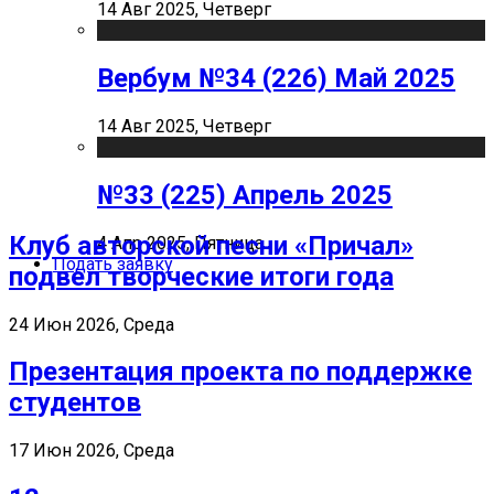
14 Авг 2025, Четверг
Вербум №34 (226) Май 2025
14 Авг 2025, Четверг
№33 (225) Апрель 2025
Клуб авторской песни «Причал»
4 Апр 2025, Пятница
Подать заявку
подвел творческие итоги года
24 Июн 2026, Среда
Презентация проекта по поддержке
студентов
17 Июн 2026, Среда