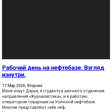
Рабочий день на нефтебазе. Взгляд
изнутри.
17 Мар 2026, Вторник
Меня зовут Дарья, я студентка заочного отделения
направления «Журналистика», и я работаю
оператором товарным на Усинской нефтебазе.
Многие представляют себе неф
...
Новости
Итальянцы в Сыктывкаре
17 Мар 2026, Вторник
24 марта впервые в Республике Коми в
симфонической концертной программе выступят два
виртуозных итальянских пианиста — братья Лоренцо
и Габриеле Баньяти с симфо
...
Новости