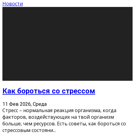
Хорошо, что о дате экзам
...
Новости
Подведены итоги Республиканского
конкурса «Моя семейная реликвия»,
приуроченного к Году села в
Республике Коми