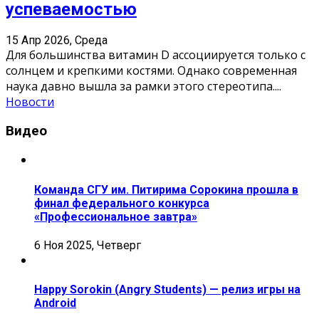
успеваемостью
15 Апр 2026, Среда
Для большинства витамин D ассоциируется только с
солнцем и крепкими костями. Однако современная
наука давно вышла за рамки этого стереотипа.
...
Новости
Видео
Команда СГУ им. Питирима Сорокина прошла в
финал федерального конкурса
«Профессиональное завтра»
6 Ноя 2025, Четверг
Happy Sorokin (Angry Students) — релиз игры на
Android