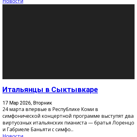
Открывая вселенную: подборка книг
для студенческого чтения
3 Мар 2026, Вторник
Студенческие годы — идеальное время, чтобы
сформировать свой литературный вкус и найти
книги, которые станут спутниками на всю жизнь.
Правильная книга может ста
...
Новости
Профессии будущего
11 Фев 2026, Среда
Мир меняется очень быстро. Что вчера казалось чем-
то невероятным, завтра окажется реальностью.
Роботы заменяют профессии людей, искусственный
интеллект пишет те
...