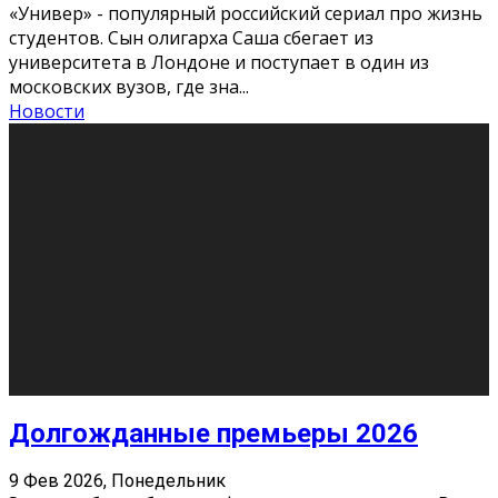
О нас
Контакты
Редакция
Архив
Реклама
Блог
Тело в дело
«Местные»
«Молодежь Коми»
Молодёжный медиацентр Verbum © 2015-2024