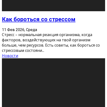
Хорошо, что о дате экзам
...
Новости
Подведены итоги Республиканского
конкурса «Моя семейная реликвия»,
приуроченного к Году села в
Республике Коми