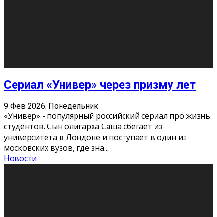
Этот год будет богат на фильмы разного жанра. Вот
некоторые из премьер в последовательности дат
выхода: Первая из них – драма «Грозовой перевал»
(16+). Выйде
...
Новости
Еще
Август 2026
Пн
Вт
Ср
Чт
Пт
Сб
Вс
1
2
3
4
5
6
7
8
9
10
11
12
13
14
15
16
17
18
19
20
21
22
23
24
25
26
27
28
29
30
31
« Июн
Найти на сайте: