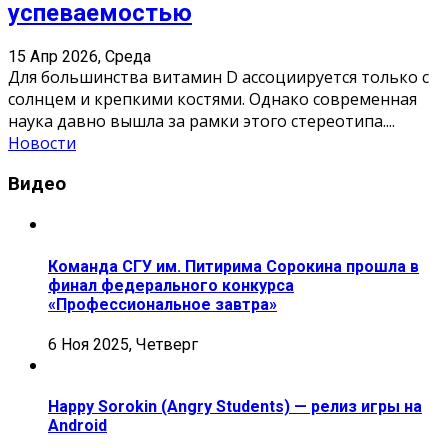
успеваемостью
15 Апр 2026, Среда
Для большинства витамин D ассоциируется только с
солнцем и крепкими костями. Однако современная
наука давно вышла за рамки этого стереотипа.
...
Новости
Видео
Команда СГУ им. Питирима Сорокина прошла в
финал федерального конкурса
«Профессиональное завтра»
6 Ноя 2025, Четверг
Happy Sorokin (Angry Students) — релиз игры на
Android