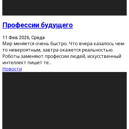
Новости
Как бороться со стрессом
11 Фев 2026, Среда
Стресс – нормальная реакция организма, когда
факторов, воздействующих на твой организм
больше, чем ресурсов. Есть советы, как бороться со
стрессовым состояни
...
Новости
Как подготовиться к экзаменам без
паники
11 Фев 2026, Среда
Все студенты в университете сталкиваются со
стрессом и бессонными ночами. Чем ближе дедлайн,
тем больше трясутся коленки с каждым днем.