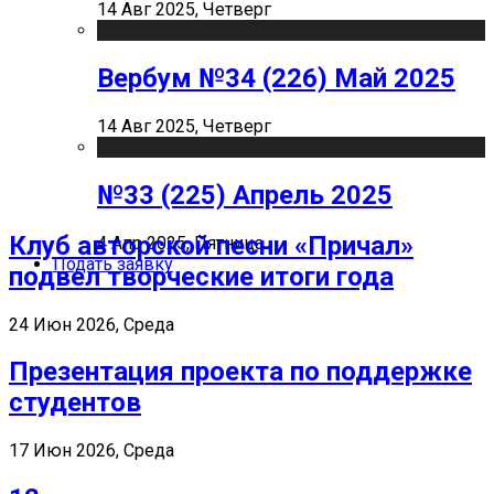
14 Авг 2025, Четверг
Вербум №34 (226) Май 2025
14 Авг 2025, Четверг
№33 (225) Апрель 2025
Клуб авторской песни «Причал»
4 Апр 2025, Пятница
Подать заявку
подвел творческие итоги года
24 Июн 2026, Среда
Презентация проекта по поддержке
студентов
17 Июн 2026, Среда