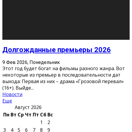
О нас
Контакты
Редакция
Архив
Реклама
Блог
Тело в дело
«Местные»
«Молодежь Коми»
Молодёжный медиацентр Verbum © 2015-2024