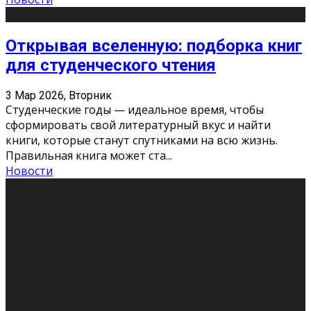
Открывая вселенную: подборка книг
для студенческого чтения
3 Мар 2026, Вторник
Студенческие годы — идеальное время, чтобы
сформировать свой литературный вкус и найти
книги, которые станут спутниками на всю жизнь.
Правильная книга может ста
...
Новости
Профессии будущего
11 Фев 2026, Среда
Мир меняется очень быстро. Что вчера казалось чем-
то невероятным, завтра окажется реальностью.
Роботы заменяют профессии людей, искусственный
интеллект пишет те
...