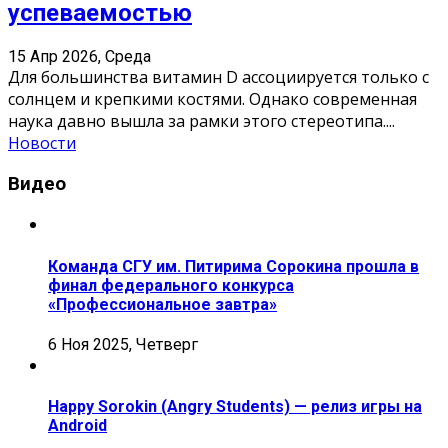
успеваемостью
15 Апр 2026, Среда
Для большинства витамин D ассоциируется только с
солнцем и крепкими костями. Однако современная
наука давно вышла за рамки этого стереотипа.
...
Новости
Видео
Команда СГУ им. Питирима Сорокина прошла в
финал федерального конкурса
«Профессиональное завтра»
6 Ноя 2025, Четверг
Happy Sorokin (Angry Students) — релиз игры на
Android