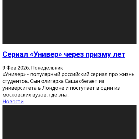
О нас
Контакты
Редакция
Архив
Реклама
Блог
Тело в дело
«Местные»
«Молодежь Коми»
Молодёжный медиацентр Verbum © 2015-2024
Мнение авторов может не совпадать с позицией
редакции.