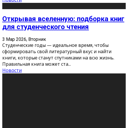
Открывая вселенную: подборка книг
для студенческого чтения
3 Мар 2026, Вторник
Студенческие годы — идеальное время, чтобы
сформировать свой литературный вкус и найти
книги, которые станут спутниками на всю жизнь.
Правильная книга может ста
...
Новости
Профессии будущего
11 Фев 2026, Среда
Мир меняется очень быстро. Что вчера казалось чем-
то невероятным, завтра окажется реальностью.
Роботы заменяют профессии людей, искусственный
интеллект пишет те
...