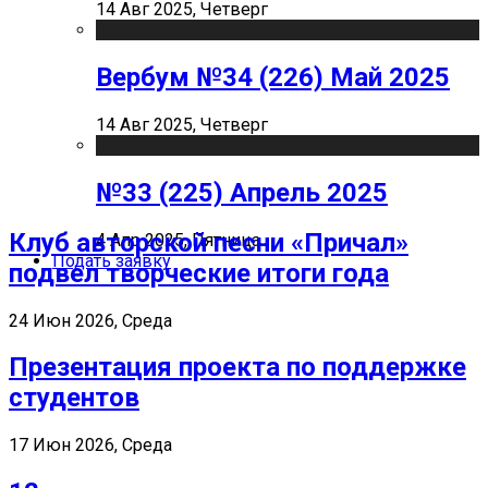
14 Авг 2025, Четверг
Вербум №34 (226) Май 2025
14 Авг 2025, Четверг
№33 (225) Апрель 2025
Клуб авторской песни «Причал»
4 Апр 2025, Пятница
Подать заявку
подвел творческие итоги года
24 Июн 2026, Среда
Презентация проекта по поддержке
студентов
17 Июн 2026, Среда