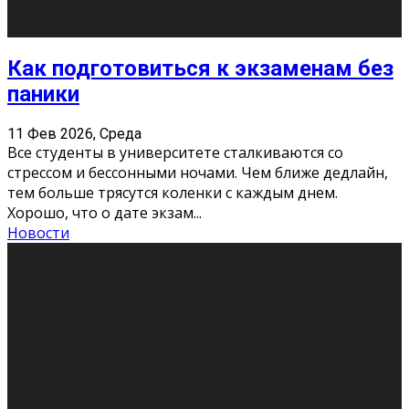
«Универ» - популярный российский сериал про жизнь
студентов. Сын олигарха Саша сбегает из
университета в Лондоне и поступает в один из
московских вузов, где зна
...
Новости
Долгожданные премьеры 2026
9 Фев 2026, Понедельник
Этот год будет богат на фильмы разного жанра. Вот
некоторые из премьер в последовательности дат
выхода: Первая из них – драма «Грозовой перевал»
(16+). Выйде
...
Новости
Еще
Август 2026
Пн
Вт
Ср
Чт
Пт
Сб
Вс
1
2
3
4
5
6
7
8
9