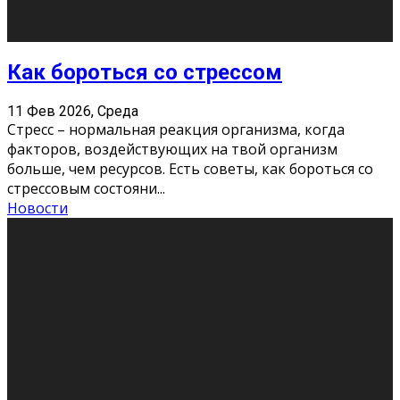
Хорошо, что о дате экзам
...
Новости
Подведены итоги Республиканского
конкурса «Моя семейная реликвия»,
приуроченного к Году села в
Республике Коми
11 Фев 2026, Среда
Конкурс научных работ среди учащихся
общеобразовательных организаций, учреждений
дополнительного образования, студентов
образовательных организаций среднего про
...
Новости
Сериал «Универ» через призму лет
9 Фев 2026, Понедельник