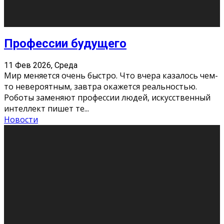
Новости
Как бороться со стрессом
11 Фев 2026, Среда
Стресс – нормальная реакция организма, когда
факторов, воздействующих на твой организм
больше, чем ресурсов. Есть советы, как бороться со
стрессовым состояни
...
Новости
Как подготовиться к экзаменам без
паники
11 Фев 2026, Среда
Все студенты в университете сталкиваются со
стрессом и бессонными ночами. Чем ближе дедлайн,
тем больше трясутся коленки с каждым днем.