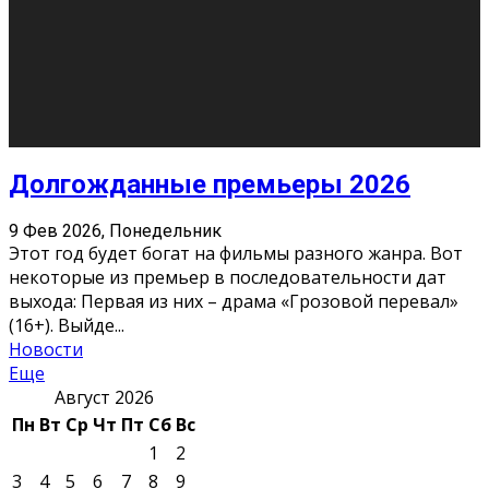
О нас
Контакты
Редакция
Архив
Реклама
Блог
Тело в дело
«Местные»
«Молодежь Коми»
Молодёжный медиацентр Verbum © 2015-2024