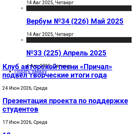
14 Авг 2025, Четверг
Вербум №34 (226) Май 2025
14 Авг 2025, Четверг
№33 (225) Апрель 2025
Клуб авторской песни «Причал»
4 Апр 2025, Пятница
Подать заявку
подвел творческие итоги года
24 Июн 2026, Среда
Презентация проекта по поддержке
студентов
17 Июн 2026, Среда