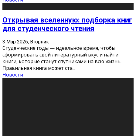
Открывая вселенную: подборка книг
для студенческого чтения
3 Мар 2026, Вторник
Студенческие годы — идеальное время, чтобы
сформировать свой литературный вкус и найти
книги, которые станут спутниками на всю жизнь.
Правильная книга может ста
...
Новости
Профессии будущего
11 Фев 2026, Среда
Мир меняется очень быстро. Что вчера казалось чем-
то невероятным, завтра окажется реальностью.
Роботы заменяют профессии людей, искусственный
интеллект пишет те
...