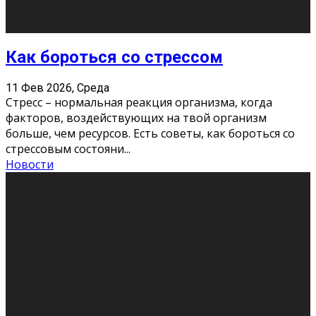
Хорошо, что о дате экзам
...
Новости
Подведены итоги Республиканского
конкурса «Моя семейная реликвия»,
приуроченного к Году села в
Республике Коми