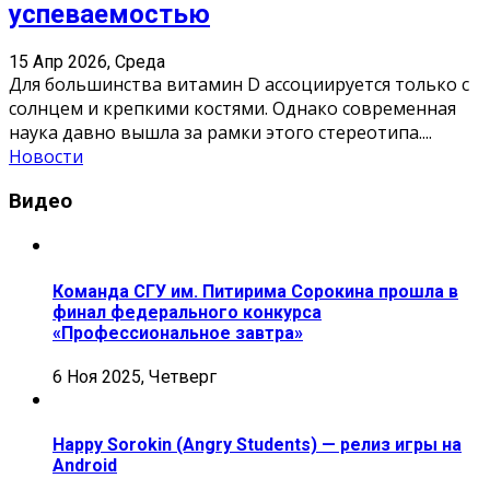
успеваемостью
15 Апр 2026, Среда
Для большинства витамин D ассоциируется только с
солнцем и крепкими костями. Однако современная
наука давно вышла за рамки этого стереотипа.
...
Новости
Видео
Команда СГУ им. Питирима Сорокина прошла в
финал федерального конкурса
«Профессиональное завтра»
6 Ноя 2025, Четверг
Happy Sorokin (Angry Students) — релиз игры на
Android