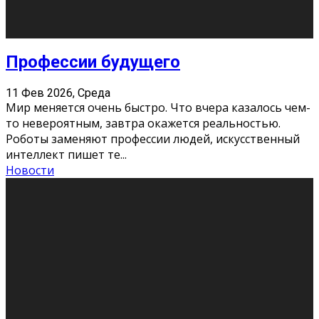
Новости
Как бороться со стрессом
11 Фев 2026, Среда
Стресс – нормальная реакция организма, когда
факторов, воздействующих на твой организм
больше, чем ресурсов. Есть советы, как бороться со
стрессовым состояни
...
Новости
Как подготовиться к экзаменам без
паники
11 Фев 2026, Среда
Все студенты в университете сталкиваются со
стрессом и бессонными ночами. Чем ближе дедлайн,
тем больше трясутся коленки с каждым днем.