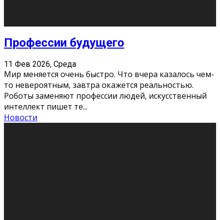
Новости
Как бороться со стрессом
11 Фев 2026, Среда
Стресс – нормальная реакция организма, когда
факторов, воздействующих на твой организм
больше, чем ресурсов. Есть советы, как бороться со
стрессовым состояни
...
Новости
Как подготовиться к экзаменам без
паники
11 Фев 2026, Среда
Все студенты в университете сталкиваются со
стрессом и бессонными ночами. Чем ближе дедлайн,
тем больше трясутся коленки с каждым днем.