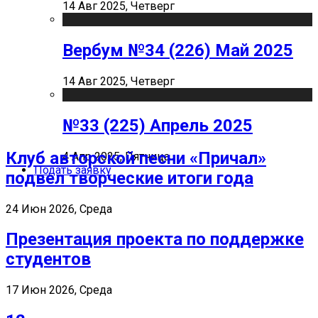
14 Авг 2025, Четверг
Вербум №34 (226) Май 2025
14 Авг 2025, Четверг
№33 (225) Апрель 2025
Клуб авторской песни «Причал»
4 Апр 2025, Пятница
Подать заявку
подвел творческие итоги года
24 Июн 2026, Среда
Презентация проекта по поддержке
студентов
17 Июн 2026, Среда