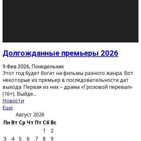
О нас
Контакты
Редакция
Архив
Реклама
Блог
Тело в дело
«Местные»
«Молодежь Коми»
Молодёжный медиацентр Verbum © 2015-2024