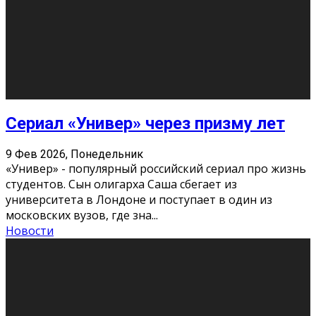
Этот год будет богат на фильмы разного жанра. Вот
некоторые из премьер в последовательности дат
выхода: Первая из них – драма «Грозовой перевал»
(16+). Выйде
...
Новости
Еще
Август 2026
Пн
Вт
Ср
Чт
Пт
Сб
Вс
1
2
3
4
5
6
7
8
9
10
11
12
13
14
15
16
17
18
19
20
21
22
23
24
25
26
27
28
29
30
31
« Июн
Найти на сайте: