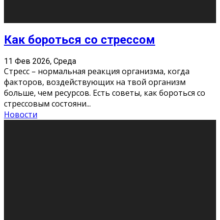
Хорошо, что о дате экзам
...
Новости
Подведены итоги Республиканского
конкурса «Моя семейная реликвия»,
приуроченного к Году села в
Республике Коми