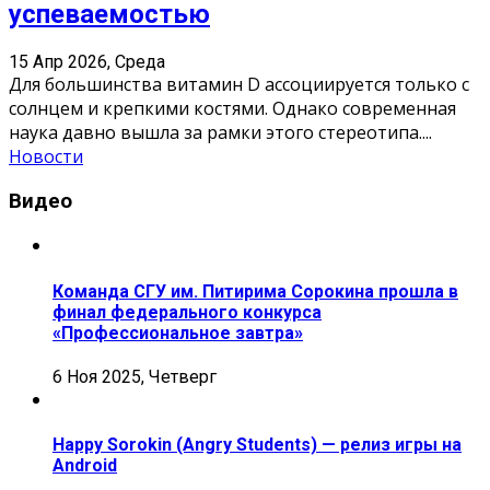
успеваемостью
15 Апр 2026, Среда
Для большинства витамин D ассоциируется только с
солнцем и крепкими костями. Однако современная
наука давно вышла за рамки этого стереотипа.
...
Новости
Видео
Команда СГУ им. Питирима Сорокина прошла в
финал федерального конкурса
«Профессиональное завтра»
6 Ноя 2025, Четверг
Happy Sorokin (Angry Students) — релиз игры на
Android