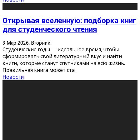
Открывая вселенную: подборка книг
для студенческого чтения
3 Мар 2026, Вторник
Студенческие годы — идеальное время, чтобы
сформировать свой литературный вкус и найти
книги, которые станут спутниками на всю жизнь.
Правильная книга может ста
...
Новости
Профессии будущего
11 Фев 2026, Среда
Мир меняется очень быстро. Что вчера казалось чем-
то невероятным, завтра окажется реальностью.
Роботы заменяют профессии людей, искусственный
интеллект пишет те
...