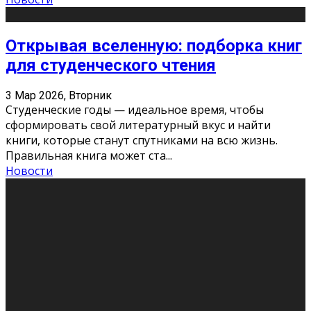
Открывая вселенную: подборка книг
для студенческого чтения
3 Мар 2026, Вторник
Студенческие годы — идеальное время, чтобы
сформировать свой литературный вкус и найти
книги, которые станут спутниками на всю жизнь.
Правильная книга может ста
...
Новости
Профессии будущего
11 Фев 2026, Среда
Мир меняется очень быстро. Что вчера казалось чем-
то невероятным, завтра окажется реальностью.
Роботы заменяют профессии людей, искусственный
интеллект пишет те
...