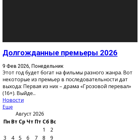
О нас
Контакты
Редакция
Архив
Реклама
Блог
Тело в дело
«Местные»
«Молодежь Коми»
Молодёжный медиацентр Verbum © 2015-2024