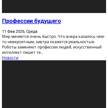
Новости
Как бороться со стрессом
11 Фев 2026, Среда
Стресс – нормальная реакция организма, когда
факторов, воздействующих на твой организм
больше, чем ресурсов. Есть советы, как бороться со
стрессовым состояни
...
Новости
Как подготовиться к экзаменам без
паники
11 Фев 2026, Среда
Все студенты в университете сталкиваются со
стрессом и бессонными ночами. Чем ближе дедлайн,
тем больше трясутся коленки с каждым днем.