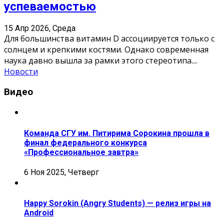
успеваемостью
15 Апр 2026, Среда
Для большинства витамин D ассоциируется только с
солнцем и крепкими костями. Однако современная
наука давно вышла за рамки этого стереотипа.
...
Новости
Видео
Команда СГУ им. Питирима Сорокина прошла в
финал федерального конкурса
«Профессиональное завтра»
6 Ноя 2025, Четверг
Happy Sorokin (Angry Students) — релиз игры на
Android