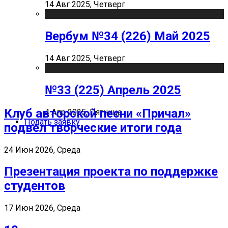
14 Авг 2025, Четверг
Вербум №34 (226) Май 2025
14 Авг 2025, Четверг
№33 (225) Апрель 2025
Клуб авторской песни «Причал»
4 Апр 2025, Пятница
Подать заявку
подвел творческие итоги года
24 Июн 2026, Среда
Презентация проекта по поддержке
студентов
17 Июн 2026, Среда