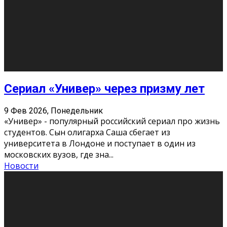
Этот год будет богат на фильмы разного жанра. Вот
некоторые из премьер в последовательности дат
выхода: Первая из них – драма «Грозовой перевал»
(16+). Выйде
...
Новости
Еще
Август 2026
Пн
Вт
Ср
Чт
Пт
Сб
Вс
1
2
3
4
5
6
7
8
9
10
11
12
13
14
15
16
17
18
19
20
21
22
23
24
25
26
27
28
29
30
31
« Июн
Найти на сайте: