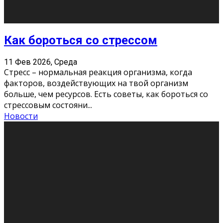
Хорошо, что о дате экзам
...
Новости
Подведены итоги Республиканского
конкурса «Моя семейная реликвия»,
приуроченного к Году села в
Республике Коми