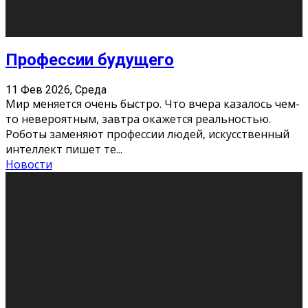
Новости
Как бороться со стрессом
11 Фев 2026, Среда
Стресс – нормальная реакция организма, когда
факторов, воздействующих на твой организм
больше, чем ресурсов. Есть советы, как бороться со
стрессовым состояни
...
Новости
Как подготовиться к экзаменам без
паники
11 Фев 2026, Среда
Все студенты в университете сталкиваются со
стрессом и бессонными ночами. Чем ближе дедлайн,
тем больше трясутся коленки с каждым днем.