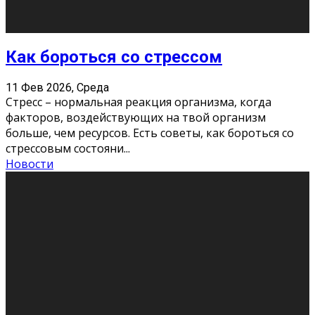
Хорошо, что о дате экзам
...
Новости
Подведены итоги Республиканского
конкурса «Моя семейная реликвия»,
приуроченного к Году села в
Республике Коми