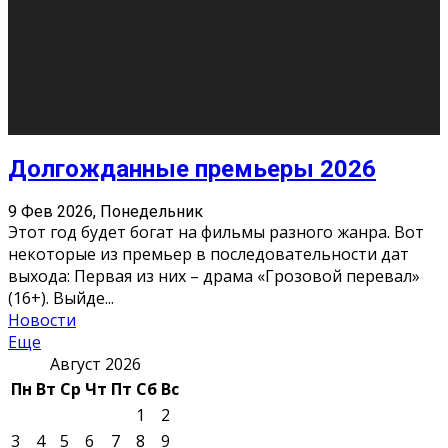
О нас
Контакты
Редакция
Архив
Реклама
Блог
Тело в дело
«Местные»
«Молодежь Коми»
Молодёжный медиацентр Verbum © 2015-2024