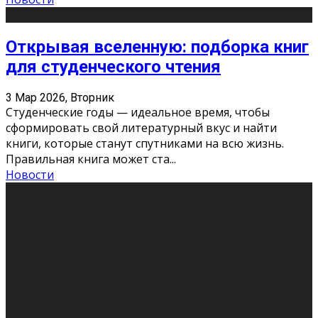
Открывая вселенную: подборка книг
для студенческого чтения
3 Мар 2026, Вторник
Студенческие годы — идеальное время, чтобы
сформировать свой литературный вкус и найти
книги, которые станут спутниками на всю жизнь.
Правильная книга может ста
...
Новости
Профессии будущего
11 Фев 2026, Среда
Мир меняется очень быстро. Что вчера казалось чем-
то невероятным, завтра окажется реальностью.
Роботы заменяют профессии людей, искусственный
интеллект пишет те
...