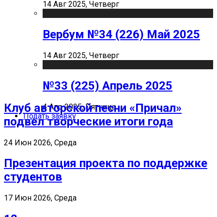
14 Авг 2025, Четверг
Вербум №34 (226) Май 2025
14 Авг 2025, Четверг
№33 (225) Апрель 2025
Клуб авторской песни «Причал»
4 Апр 2025, Пятница
Подать заявку
подвел творческие итоги года
24 Июн 2026, Среда
Презентация проекта по поддержке
студентов
17 Июн 2026, Среда