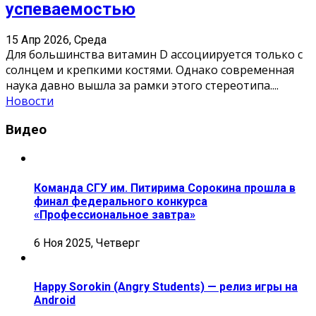
успеваемостью
15 Апр 2026, Среда
Для большинства витамин D ассоциируется только с
солнцем и крепкими костями. Однако современная
наука давно вышла за рамки этого стереотипа.
...
Новости
Видео
Команда СГУ им. Питирима Сорокина прошла в
финал федерального конкурса
«Профессиональное завтра»
6 Ноя 2025, Четверг
Happy Sorokin (Angry Students) — релиз игры на
Android