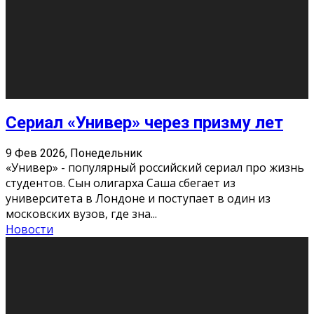
Этот год будет богат на фильмы разного жанра. Вот
некоторые из премьер в последовательности дат
выхода: Первая из них – драма «Грозовой перевал»
(16+). Выйде
...
Новости
Еще
Август 2026
Пн
Вт
Ср
Чт
Пт
Сб
Вс
1
2
3
4
5
6
7
8
9
10
11
12
13
14
15
16
17
18
19
20
21
22
23
24
25
26
27
28
29
30
31
« Июн
Найти на сайте: