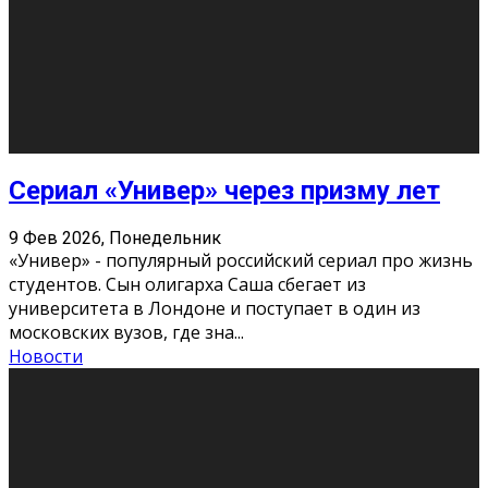
Этот год будет богат на фильмы разного жанра. Вот
некоторые из премьер в последовательности дат
выхода: Первая из них – драма «Грозовой перевал»
(16+). Выйде
...
Новости
Еще
Август 2026
Пн
Вт
Ср
Чт
Пт
Сб
Вс
1
2
3
4
5
6
7
8
9
10
11
12
13
14
15
16
17
18
19
20
21
22
23
24
25
26
27
28
29
30
31
« Июн
Найти на сайте: