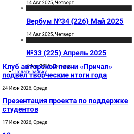
14 Авг 2025, Четверг
Вербум №34 (226) Май 2025
14 Авг 2025, Четверг
№33 (225) Апрель 2025
Клуб авторской песни «Причал»
4 Апр 2025, Пятница
Подать заявку
подвел творческие итоги года
24 Июн 2026, Среда
Презентация проекта по поддержке
студентов
17 Июн 2026, Среда