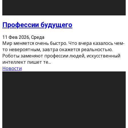
Новости
Как бороться со стрессом
11 Фев 2026, Среда
Стресс – нормальная реакция организма, когда
факторов, воздействующих на твой организм
больше, чем ресурсов. Есть советы, как бороться со
стрессовым состояни
...
Новости
Как подготовиться к экзаменам без
паники
11 Фев 2026, Среда
Все студенты в университете сталкиваются со
стрессом и бессонными ночами. Чем ближе дедлайн,
тем больше трясутся коленки с каждым днем.