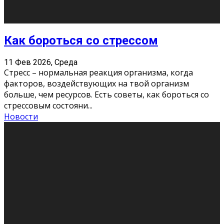
Хорошо, что о дате экзам
...
Новости
Подведены итоги Республиканского
конкурса «Моя семейная реликвия»,
приуроченного к Году села в
Республике Коми