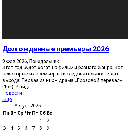
О нас
Контакты
Редакция
Архив
Реклама
Блог
Тело в дело
«Местные»
«Молодежь Коми»
Молодёжный медиацентр Verbum © 2015-2024