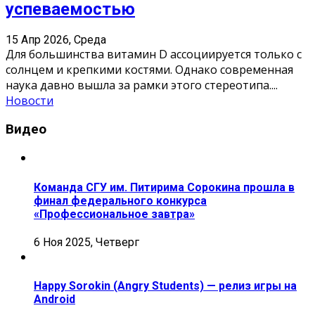
успеваемостью
15 Апр 2026, Среда
Для большинства витамин D ассоциируется только с
солнцем и крепкими костями. Однако современная
наука давно вышла за рамки этого стереотипа.
...
Новости
Видео
Команда СГУ им. Питирима Сорокина прошла в
финал федерального конкурса
«Профессиональное завтра»
6 Ноя 2025, Четверг
Happy Sorokin (Angry Students) — релиз игры на
Android