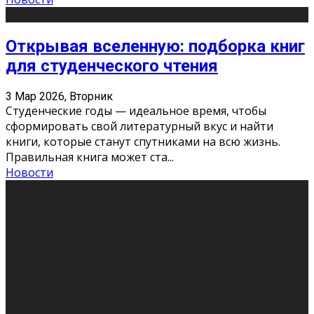
Открывая вселенную: подборка книг
для студенческого чтения
3 Мар 2026, Вторник
Студенческие годы — идеальное время, чтобы
сформировать свой литературный вкус и найти
книги, которые станут спутниками на всю жизнь.
Правильная книга может ста
...
Новости
Профессии будущего
11 Фев 2026, Среда
Мир меняется очень быстро. Что вчера казалось чем-
то невероятным, завтра окажется реальностью.
Роботы заменяют профессии людей, искусственный
интеллект пишет те
...