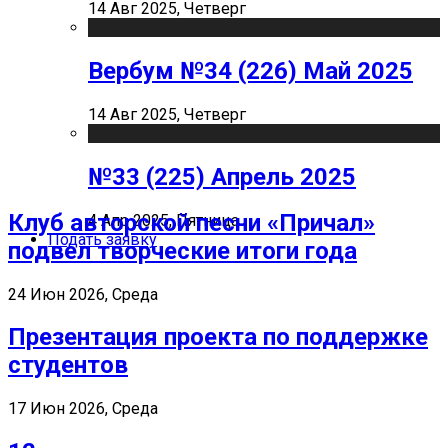
14 Авг 2025, Четверг
Вербум №34 (226) Май 2025
14 Авг 2025, Четверг
№33 (225) Апрель 2025
Клуб авторской песни «Причал»
4 Апр 2025, Пятница
Подать заявку
подвел творческие итоги года
24 Июн 2026, Среда
Презентация проекта по поддержке
студентов
17 Июн 2026, Среда