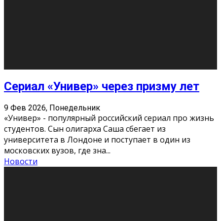
Долгожданные премьеры 2026
9 Фев 2026, Понедельник
Этот год будет богат на фильмы разного жанра. Вот
некоторые из премьер в последовательности дат
выхода: Первая из них – драма «Грозовой перевал»
(16+). Выйде
...
Новости
Еще
Август 2026
Пн
Вт
Ср
Чт
Пт
Сб
Вс
1
2
3
4
5
6
7
8
9