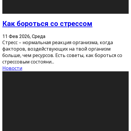
Как подготовиться к экзаменам без
паники
11 Фев 2026, Среда
Все студенты в университете сталкиваются со
стрессом и бессонными ночами. Чем ближе дедлайн,
тем больше трясутся коленки с каждым днем.
Хорошо, что о дате экзам
...
Новости