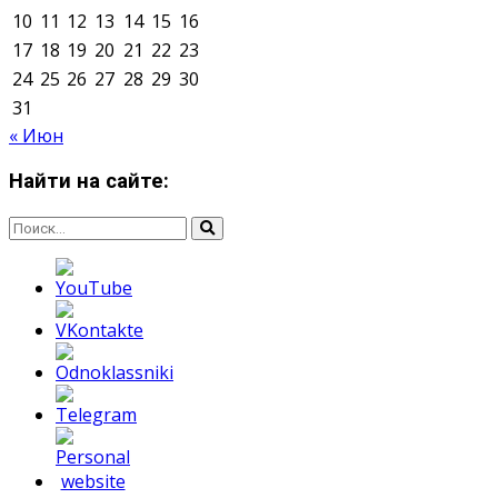
О нас
Контакты
Редакция
Архив
Реклама
Блог
Тело в дело
«Местные»
«Молодежь Коми»
Молодёжный медиацентр Verbum © 2015-2024
Мнение авторов может не совпадать с позицией
редакции.