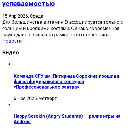
успеваемостью
15 Апр 2026, Среда
Для большинства витамин D ассоциируется только с
солнцем и крепкими костями. Однако современная
наука давно вышла за рамки этого стереотипа.
...
Новости
Видео
Команда СГУ им. Питирима Сорокина прошла в
финал федерального конкурса
«Профессиональное завтра»
6 Ноя 2025, Четверг
Happy Sorokin (Angry Students) — релиз игры на
Android