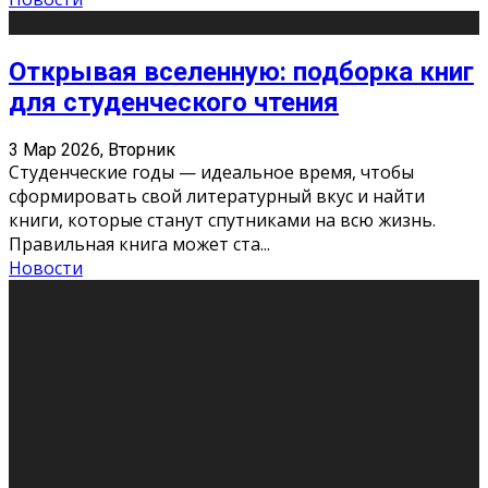
Открывая вселенную: подборка книг
для студенческого чтения
3 Мар 2026, Вторник
Студенческие годы — идеальное время, чтобы
сформировать свой литературный вкус и найти
книги, которые станут спутниками на всю жизнь.
Правильная книга может ста
...
Новости
Профессии будущего
11 Фев 2026, Среда
Мир меняется очень быстро. Что вчера казалось чем-
то невероятным, завтра окажется реальностью.
Роботы заменяют профессии людей, искусственный
интеллект пишет те
...