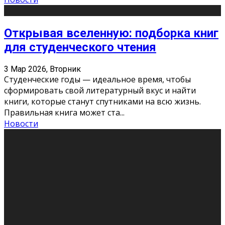
Открывая вселенную: подборка книг
для студенческого чтения
3 Мар 2026, Вторник
Студенческие годы — идеальное время, чтобы
сформировать свой литературный вкус и найти
книги, которые станут спутниками на всю жизнь.
Правильная книга может ста
...
Новости
Профессии будущего
11 Фев 2026, Среда
Мир меняется очень быстро. Что вчера казалось чем-
то невероятным, завтра окажется реальностью.
Роботы заменяют профессии людей, искусственный
интеллект пишет те
...