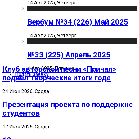
14 Авг 2025, Четверг
Вербум №34 (226) Май 2025
14 Авг 2025, Четверг
№33 (225) Апрель 2025
Клуб авторской песни «Причал»
4 Апр 2025, Пятница
Подать заявку
подвел творческие итоги года
24 Июн 2026, Среда
Презентация проекта по поддержке
студентов
17 Июн 2026, Среда