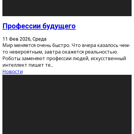
Новости
Как бороться со стрессом
11 Фев 2026, Среда
Стресс – нормальная реакция организма, когда
факторов, воздействующих на твой организм
больше, чем ресурсов. Есть советы, как бороться со
стрессовым состояни
...
Новости
Как подготовиться к экзаменам без
паники
11 Фев 2026, Среда
Все студенты в университете сталкиваются со
стрессом и бессонными ночами. Чем ближе дедлайн,
тем больше трясутся коленки с каждым днем.