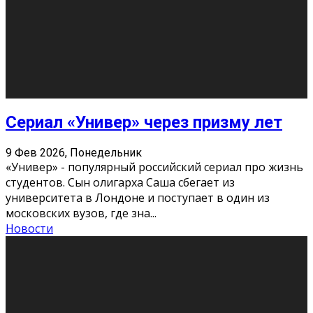
Этот год будет богат на фильмы разного жанра. Вот
некоторые из премьер в последовательности дат
выхода: Первая из них – драма «Грозовой перевал»
(16+). Выйде
...
Новости
Еще
Август 2026
Пн
Вт
Ср
Чт
Пт
Сб
Вс
1
2
3
4
5
6
7
8
9
10
11
12
13
14
15
16
17
18
19
20
21
22
23
24
25
26
27
28
29
30
31
« Июн
Найти на сайте: