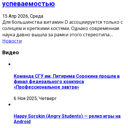
успеваемостью
15 Апр 2026, Среда
Для большинства витамин D ассоциируется только с
солнцем и крепкими костями. Однако современная
наука давно вышла за рамки этого стереотипа.
...
Новости
Видео
Команда СГУ им. Питирима Сорокина прошла в
финал федерального конкурса
«Профессиональное завтра»
6 Ноя 2025, Четверг
Happy Sorokin (Angry Students) — релиз игры на
Android