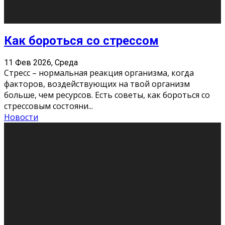
Хорошо, что о дате экзам
...
Новости
Подведены итоги Республиканского
конкурса «Моя семейная реликвия»,
приуроченного к Году села в
Республике Коми