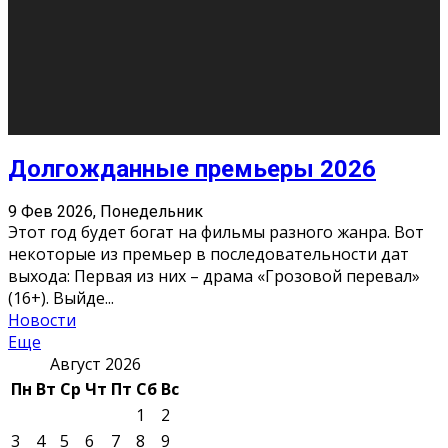
О нас
Контакты
Редакция
Архив
Реклама
Блог
Тело в дело
«Местные»
«Молодежь Коми»
Молодёжный медиацентр Verbum © 2015-2024