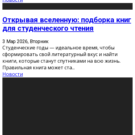
Открывая вселенную: подборка книг
для студенческого чтения
3 Мар 2026, Вторник
Студенческие годы — идеальное время, чтобы
сформировать свой литературный вкус и найти
книги, которые станут спутниками на всю жизнь.
Правильная книга может ста
...
Новости
Профессии будущего
11 Фев 2026, Среда
Мир меняется очень быстро. Что вчера казалось чем-
то невероятным, завтра окажется реальностью.
Роботы заменяют профессии людей, искусственный
интеллект пишет те
...