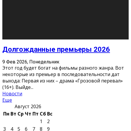
О нас
Контакты
Редакция
Архив
Реклама
Блог
Тело в дело
«Местные»
«Молодежь Коми»
Молодёжный медиацентр Verbum © 2015-2024