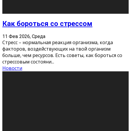
Хорошо, что о дате экзам
...
Новости
Подведены итоги Республиканского
конкурса «Моя семейная реликвия»,
приуроченного к Году села в
Республике Коми