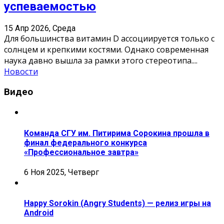
успеваемостью
15 Апр 2026, Среда
Для большинства витамин D ассоциируется только с
солнцем и крепкими костями. Однако современная
наука давно вышла за рамки этого стереотипа.
...
Новости
Видео
Команда СГУ им. Питирима Сорокина прошла в
финал федерального конкурса
«Профессиональное завтра»
6 Ноя 2025, Четверг
Happy Sorokin (Angry Students) — релиз игры на
Android