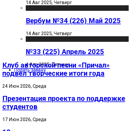
14 Авг 2025, Четверг
Вербум №34 (226) Май 2025
14 Авг 2025, Четверг
№33 (225) Апрель 2025
Клуб авторской песни «Причал»
4 Апр 2025, Пятница
Подать заявку
подвел творческие итоги года
24 Июн 2026, Среда
Презентация проекта по поддержке
студентов
17 Июн 2026, Среда