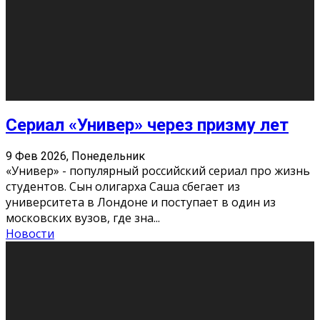
Этот год будет богат на фильмы разного жанра. Вот
некоторые из премьер в последовательности дат
выхода: Первая из них – драма «Грозовой перевал»
(16+). Выйде
...
Новости
Еще
Август 2026
Пн
Вт
Ср
Чт
Пт
Сб
Вс
1
2
3
4
5
6
7
8
9
10
11
12
13
14
15
16
17
18
19
20
21
22
23
24
25
26
27
28
29
30
31
« Июн
Найти на сайте: