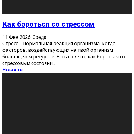
Как подготовиться к экзаменам без
паники
11 Фев 2026, Среда
Все студенты в университете сталкиваются со
стрессом и бессонными ночами. Чем ближе дедлайн,
тем больше трясутся коленки с каждым днем.
Хорошо, что о дате экзам
...
Новости