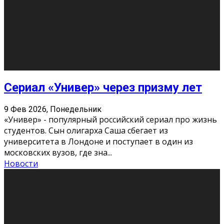
Долгожданные премьеры 2026
9 Фев 2026, Понедельник
Этот год будет богат на фильмы разного жанра. Вот
некоторые из премьер в последовательности дат
выхода: Первая из них – драма «Грозовой перевал»
(16+). Выйде
...
Новости
Еще
Август 2026
Пн
Вт
Ср
Чт
Пт
Сб
Вс
1
2
3
4
5
6
7
8
9