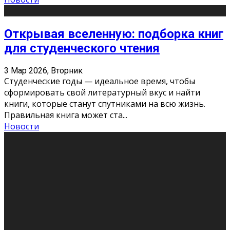
Открывая вселенную: подборка книг
для студенческого чтения
3 Мар 2026, Вторник
Студенческие годы — идеальное время, чтобы
сформировать свой литературный вкус и найти
книги, которые станут спутниками на всю жизнь.
Правильная книга может ста
...
Новости
Профессии будущего
11 Фев 2026, Среда
Мир меняется очень быстро. Что вчера казалось чем-
то невероятным, завтра окажется реальностью.
Роботы заменяют профессии людей, искусственный
интеллект пишет те
...