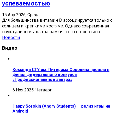
успеваемостью
15 Апр 2026, Среда
Для большинства витамин D ассоциируется только с
солнцем и крепкими костями. Однако современная
наука давно вышла за рамки этого стереотипа.
...
Новости
Видео
Команда СГУ им. Питирима Сорокина прошла в
финал федерального конкурса
«Профессиональное завтра»
6 Ноя 2025, Четверг
Happy Sorokin (Angry Students) — релиз игры на
Android