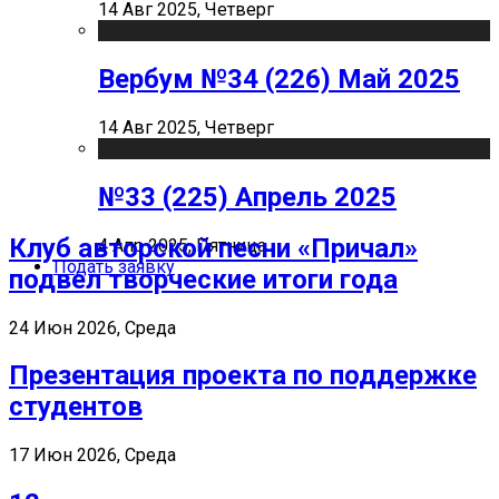
14 Авг 2025, Четверг
Вербум №34 (226) Май 2025
14 Авг 2025, Четверг
№33 (225) Апрель 2025
Клуб авторской песни «Причал»
4 Апр 2025, Пятница
Подать заявку
подвел творческие итоги года
24 Июн 2026, Среда
Презентация проекта по поддержке
студентов
17 Июн 2026, Среда