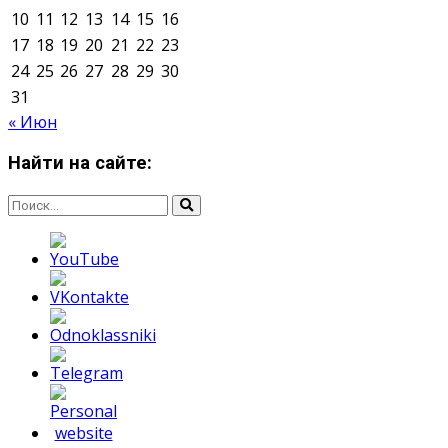
О нас
Контакты
Редакция
Архив
Реклама
Блог
Тело в дело
«Местные»
«Молодежь Коми»
Молодёжный медиацентр Verbum © 2015-2024
Мнение авторов может не совпадать с позицией
редакции.