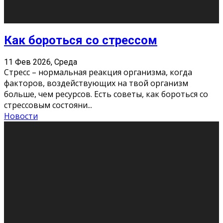
Хорошо, что о дате экзам
...
Новости
Подведены итоги Республиканского
конкурса «Моя семейная реликвия»,
приуроченного к Году села в
Республике Коми