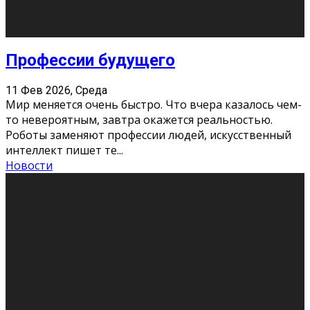
Новости
Как бороться со стрессом
11 Фев 2026, Среда
Стресс – нормальная реакция организма, когда
факторов, воздействующих на твой организм
больше, чем ресурсов. Есть советы, как бороться со
стрессовым состояни
...
Новости
Как подготовиться к экзаменам без
паники
11 Фев 2026, Среда
Все студенты в университете сталкиваются со
стрессом и бессонными ночами. Чем ближе дедлайн,
тем больше трясутся коленки с каждым днем.