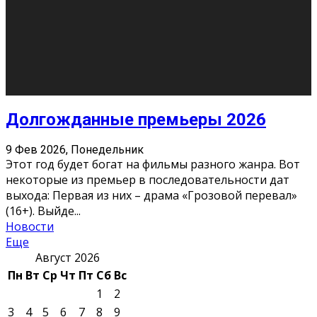
О нас
Контакты
Редакция
Архив
Реклама
Блог
Тело в дело
«Местные»
«Молодежь Коми»
Молодёжный медиацентр Verbum © 2015-2024