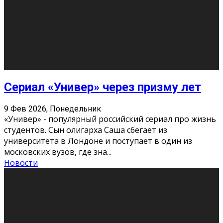
Этот год будет богат на фильмы разного жанра. Вот
некоторые из премьер в последовательности дат
выхода: Первая из них – драма «Грозовой перевал»
(16+). Выйде
...
Новости
Еще
Август 2026
Пн
Вт
Ср
Чт
Пт
Сб
Вс
1
2
3
4
5
6
7
8
9
10
11
12
13
14
15
16
17
18
19
20
21
22
23
24
25
26
27
28
29
30
31
« Июн
Найти на сайте: