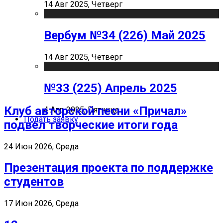
14 Авг 2025, Четверг
Вербум №34 (226) Май 2025
14 Авг 2025, Четверг
№33 (225) Апрель 2025
Клуб авторской песни «Причал»
4 Апр 2025, Пятница
Подать заявку
подвел творческие итоги года
24 Июн 2026, Среда
Презентация проекта по поддержке
студентов
17 Июн 2026, Среда