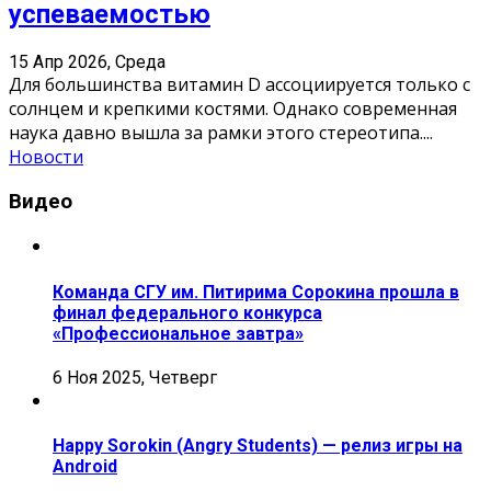
успеваемостью
15 Апр 2026, Среда
Для большинства витамин D ассоциируется только с
солнцем и крепкими костями. Однако современная
наука давно вышла за рамки этого стереотипа.
...
Новости
Видео
Команда СГУ им. Питирима Сорокина прошла в
финал федерального конкурса
«Профессиональное завтра»
6 Ноя 2025, Четверг
Happy Sorokin (Angry Students) — релиз игры на
Android