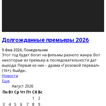
О нас
Контакты
Редакция
Архив
Реклама
Блог
Тело в дело
«Местные»
«Молодежь Коми»
Молодёжный медиацентр Verbum © 2015-2024