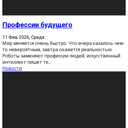
Новости
Как бороться со стрессом
11 Фев 2026, Среда
Стресс – нормальная реакция организма, когда
факторов, воздействующих на твой организм
больше, чем ресурсов. Есть советы, как бороться со
стрессовым состояни
...
Новости
Как подготовиться к экзаменам без
паники
11 Фев 2026, Среда
Все студенты в университете сталкиваются со
стрессом и бессонными ночами. Чем ближе дедлайн,
тем больше трясутся коленки с каждым днем.