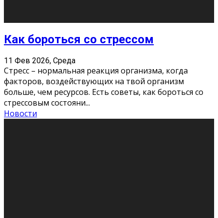
Хорошо, что о дате экзам
...
Новости
Подведены итоги Республиканского
конкурса «Моя семейная реликвия»,
приуроченного к Году села в
Республике Коми