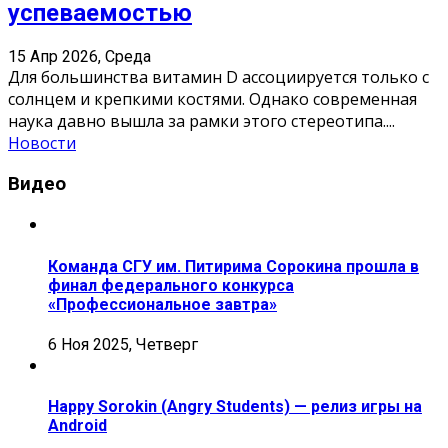
успеваемостью
15 Апр 2026, Среда
Для большинства витамин D ассоциируется только с
солнцем и крепкими костями. Однако современная
наука давно вышла за рамки этого стереотипа.
...
Новости
Видео
Команда СГУ им. Питирима Сорокина прошла в
финал федерального конкурса
«Профессиональное завтра»
6 Ноя 2025, Четверг
Happy Sorokin (Angry Students) — релиз игры на
Android