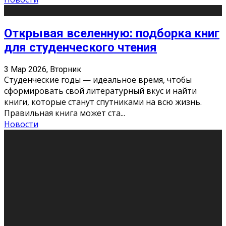
Открывая вселенную: подборка книг
для студенческого чтения
3 Мар 2026, Вторник
Студенческие годы — идеальное время, чтобы
сформировать свой литературный вкус и найти
книги, которые станут спутниками на всю жизнь.
Правильная книга может ста
...
Новости
Профессии будущего
11 Фев 2026, Среда
Мир меняется очень быстро. Что вчера казалось чем-
то невероятным, завтра окажется реальностью.
Роботы заменяют профессии людей, искусственный
интеллект пишет те
...