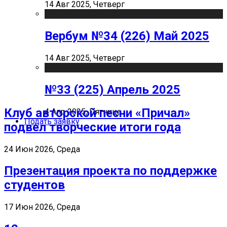
14 Авг 2025, Четверг
Вербум №34 (226) Май 2025
14 Авг 2025, Четверг
№33 (225) Апрель 2025
Клуб авторской песни «Причал»
4 Апр 2025, Пятница
Подать заявку
подвел творческие итоги года
24 Июн 2026, Среда
Презентация проекта по поддержке
студентов
17 Июн 2026, Среда