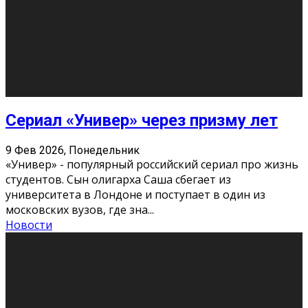
Этот год будет богат на фильмы разного жанра. Вот
некоторые из премьер в последовательности дат
выхода: Первая из них – драма «Грозовой перевал»
(16+). Выйде
...
Новости
Еще
Август 2026
Пн
Вт
Ср
Чт
Пт
Сб
Вс
1
2
3
4
5
6
7
8
9
10
11
12
13
14
15
16
17
18
19
20
21
22
23
24
25
26
27
28
29
30
31
« Июн
Найти на сайте: