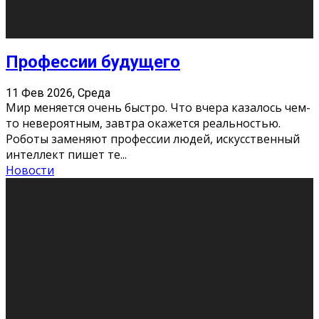
Новости
Как бороться со стрессом
11 Фев 2026, Среда
Стресс – нормальная реакция организма, когда
факторов, воздействующих на твой организм
больше, чем ресурсов. Есть советы, как бороться со
стрессовым состояни
...
Новости
Как подготовиться к экзаменам без
паники
11 Фев 2026, Среда
Все студенты в университете сталкиваются со
стрессом и бессонными ночами. Чем ближе дедлайн,
тем больше трясутся коленки с каждым днем.