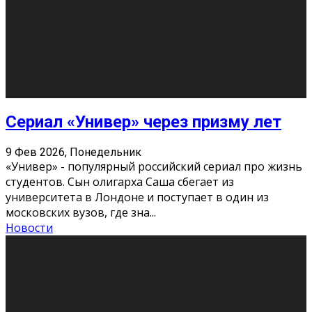
Этот год будет богат на фильмы разного жанра. Вот
некоторые из премьер в последовательности дат
выхода: Первая из них – драма «Грозовой перевал»
(16+). Выйде
...
Новости
Еще
Август 2026
Пн
Вт
Ср
Чт
Пт
Сб
Вс
1
2
3
4
5
6
7
8
9
10
11
12
13
14
15
16
17
18
19
20
21
22
23
24
25
26
27
28
29
30
31
« Июн
Найти на сайте: