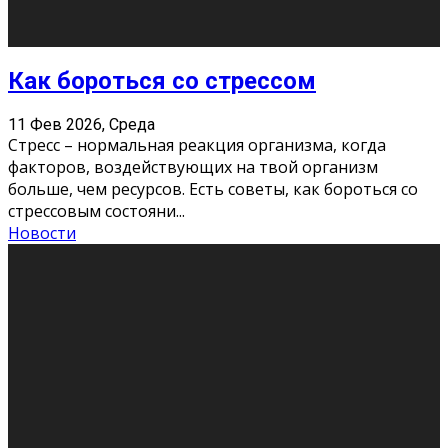
Хорошо, что о дате экзам
...
Новости
Подведены итоги Республиканского
конкурса «Моя семейная реликвия»,
приуроченного к Году села в
Республике Коми