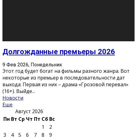
О нас
Контакты
Редакция
Архив
Реклама
Блог
Тело в дело
«Местные»
«Молодежь Коми»
Молодёжный медиацентр Verbum © 2015-2024