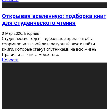
Открывая вселенную: подборка книг
для студенческого чтения
3 Мар 2026, Вторник
Студенческие годы — идеальное время, чтобы
сформировать свой литературный вкус и найти
книги, которые станут спутниками на всю жизнь.
Правильная книга может ста
...
Новости
Профессии будущего
11 Фев 2026, Среда
Мир меняется очень быстро. Что вчера казалось чем-
то невероятным, завтра окажется реальностью.
Роботы заменяют профессии людей, искусственный
интеллект пишет те
...