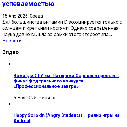
успеваемостью
15 Апр 2026, Среда
Для большинства витамин D ассоциируется только с
солнцем и крепкими костями. Однако современная
наука давно вышла за рамки этого стереотипа.
...
Новости
Видео
Команда СГУ им. Питирима Сорокина прошла в
финал федерального конкурса
«Профессиональное завтра»
6 Ноя 2025, Четверг
Happy Sorokin (Angry Students) — релиз игры на
Android