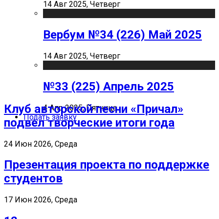
14 Авг 2025, Четверг
Вербум №34 (226) Май 2025
14 Авг 2025, Четверг
№33 (225) Апрель 2025
Клуб авторской песни «Причал»
4 Апр 2025, Пятница
Подать заявку
подвел творческие итоги года
24 Июн 2026, Среда
Презентация проекта по поддержке
студентов
17 Июн 2026, Среда