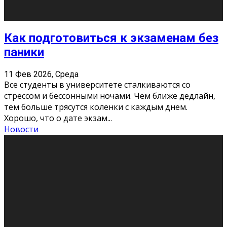
«Универ» - популярный российский сериал про жизнь
студентов. Сын олигарха Саша сбегает из
университета в Лондоне и поступает в один из
московских вузов, где зна
...
Новости
Долгожданные премьеры 2026
9 Фев 2026, Понедельник
Этот год будет богат на фильмы разного жанра. Вот
некоторые из премьер в последовательности дат
выхода: Первая из них – драма «Грозовой перевал»
(16+). Выйде
...
Новости
Еще
Август 2026
Пн
Вт
Ср
Чт
Пт
Сб
Вс
1
2
3
4
5
6
7
8
9