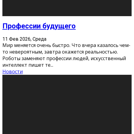
Новости
Как бороться со стрессом
11 Фев 2026, Среда
Стресс – нормальная реакция организма, когда
факторов, воздействующих на твой организм
больше, чем ресурсов. Есть советы, как бороться со
стрессовым состояни
...
Новости
Как подготовиться к экзаменам без
паники
11 Фев 2026, Среда
Все студенты в университете сталкиваются со
стрессом и бессонными ночами. Чем ближе дедлайн,
тем больше трясутся коленки с каждым днем.