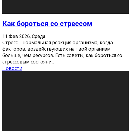
Хорошо, что о дате экзам
...
Новости
Подведены итоги Республиканского
конкурса «Моя семейная реликвия»,
приуроченного к Году села в
Республике Коми
11 Фев 2026, Среда
Конкурс научных работ среди учащихся
общеобразовательных организаций, учреждений
дополнительного образования, студентов
образовательных организаций среднего про
...
Новости
Сериал «Универ» через призму лет
9 Фев 2026, Понедельник