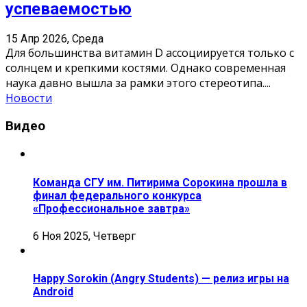
успеваемостью
15 Апр 2026, Среда
Для большинства витамин D ассоциируется только с
солнцем и крепкими костями. Однако современная
наука давно вышла за рамки этого стереотипа.
...
Новости
Видео
Команда СГУ им. Питирима Сорокина прошла в
финал федерального конкурса
«Профессиональное завтра»
6 Ноя 2025, Четверг
Happy Sorokin (Angry Students) — релиз игры на
Android