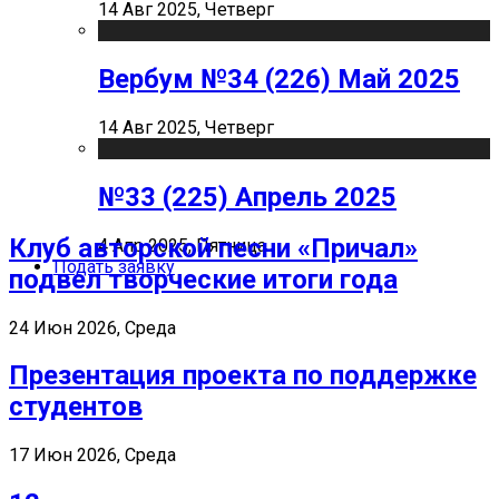
14 Авг 2025, Четверг
Вербум №34 (226) Май 2025
14 Авг 2025, Четверг
№33 (225) Апрель 2025
Клуб авторской песни «Причал»
4 Апр 2025, Пятница
Подать заявку
подвел творческие итоги года
24 Июн 2026, Среда
Презентация проекта по поддержке
студентов
17 Июн 2026, Среда