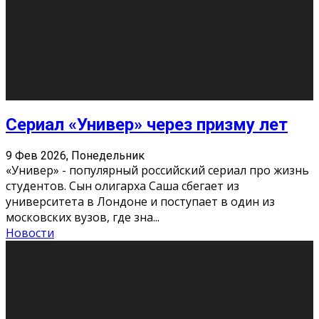
О нас
Контакты
Редакция
Архив
Реклама
Блог
Тело в дело
«Местные»
«Молодежь Коми»
Молодёжный медиацентр Verbum © 2015-2024
Мнение авторов может не совпадать с позицией
редакции.