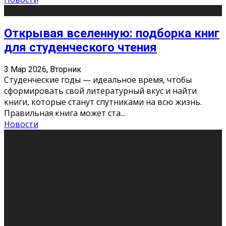
Открывая вселенную: подборка книг
для студенческого чтения
3 Мар 2026, Вторник
Студенческие годы — идеальное время, чтобы
сформировать свой литературный вкус и найти
книги, которые станут спутниками на всю жизнь.
Правильная книга может ста
...
Новости
Профессии будущего
11 Фев 2026, Среда
Мир меняется очень быстро. Что вчера казалось чем-
то невероятным, завтра окажется реальностью.
Роботы заменяют профессии людей, искусственный
интеллект пишет те
...