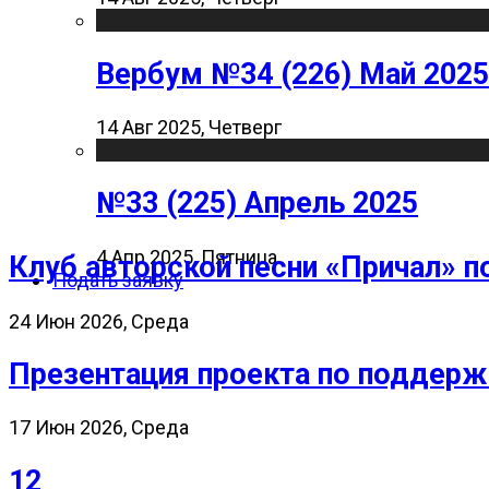
Вербум №34 (226) Май 2025
14 Авг 2025, Четверг
№33 (225) Апрель 2025
4 Апр 2025, Пятница
Клуб авторской песни «Причал» п
Подать заявку
24 Июн 2026, Среда
Презентация проекта по поддерж
17 Июн 2026, Среда
12