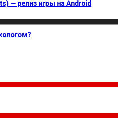
ts) — релиз игры на Android
хологом?