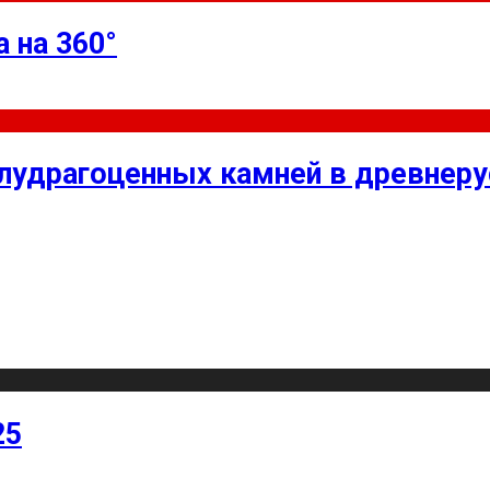
 на 360°
олудрагоценных камней в древнер
25