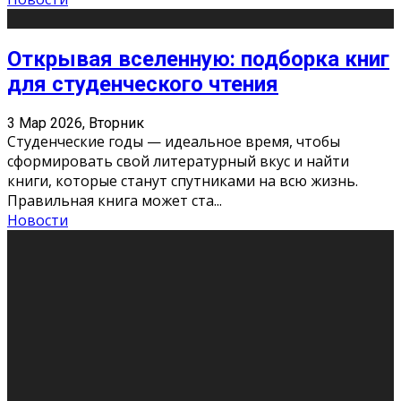
Открывая вселенную: подборка книг
для студенческого чтения
3 Мар 2026, Вторник
Студенческие годы — идеальное время, чтобы
сформировать свой литературный вкус и найти
книги, которые станут спутниками на всю жизнь.
Правильная книга может ста
...
Новости
Профессии будущего
11 Фев 2026, Среда
Мир меняется очень быстро. Что вчера казалось чем-
то невероятным, завтра окажется реальностью.
Роботы заменяют профессии людей, искусственный
интеллект пишет те
...