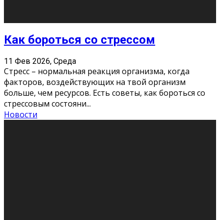
Как подготовиться к экзаменам без
паники
11 Фев 2026, Среда
Все студенты в университете сталкиваются со
стрессом и бессонными ночами. Чем ближе дедлайн,
тем больше трясутся коленки с каждым днем.
Хорошо, что о дате экзам
...
Новости