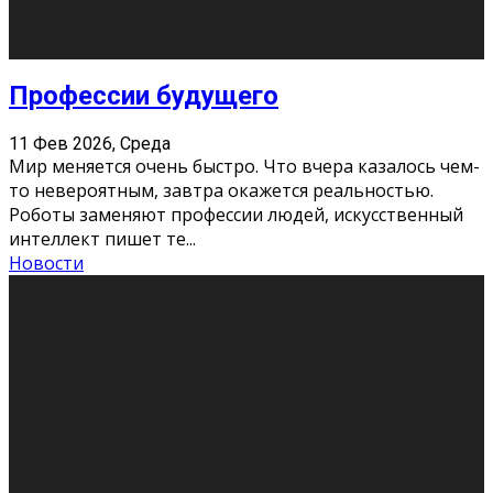
Новости
Как бороться со стрессом
11 Фев 2026, Среда
Стресс – нормальная реакция организма, когда
факторов, воздействующих на твой организм
больше, чем ресурсов. Есть советы, как бороться со
стрессовым состояни
...
Новости
Как подготовиться к экзаменам без
паники
11 Фев 2026, Среда
Все студенты в университете сталкиваются со
стрессом и бессонными ночами. Чем ближе дедлайн,
тем больше трясутся коленки с каждым днем.