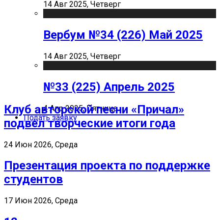
14 Авг 2025, Четверг
Вербум №34 (226) Май 2025
14 Авг 2025, Четверг
№33 (225) Апрель 2025
Клуб авторской песни «Причал»
4 Апр 2025, Пятница
Подать заявку
подвел творческие итоги года
24 Июн 2026, Среда
Презентация проекта по поддержке
студентов
17 Июн 2026, Среда