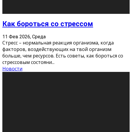
Хорошо, что о дате экзам
...
Новости
Подведены итоги Республиканского
конкурса «Моя семейная реликвия»,
приуроченного к Году села в
Республике Коми