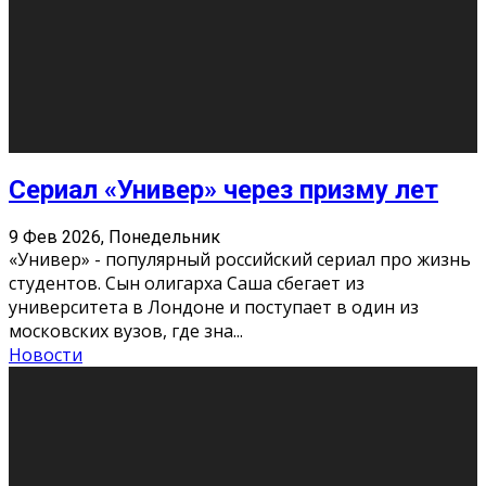
Этот год будет богат на фильмы разного жанра. Вот
некоторые из премьер в последовательности дат
выхода: Первая из них – драма «Грозовой перевал»
(16+). Выйде
...
Новости
Еще
Август 2026
Пн
Вт
Ср
Чт
Пт
Сб
Вс
1
2
3
4
5
6
7
8
9
10
11
12
13
14
15
16
17
18
19
20
21
22
23
24
25
26
27
28
29
30
31
« Июн
Найти на сайте: