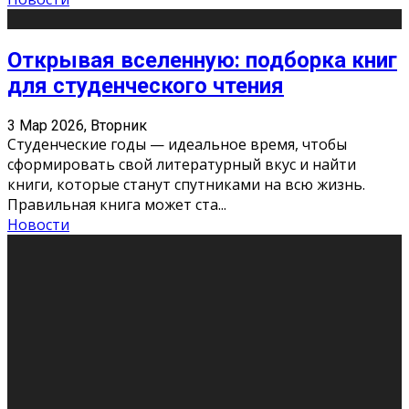
Открывая вселенную: подборка книг
для студенческого чтения
3 Мар 2026, Вторник
Студенческие годы — идеальное время, чтобы
сформировать свой литературный вкус и найти
книги, которые станут спутниками на всю жизнь.
Правильная книга может ста
...
Новости
Профессии будущего
11 Фев 2026, Среда
Мир меняется очень быстро. Что вчера казалось чем-
то невероятным, завтра окажется реальностью.
Роботы заменяют профессии людей, искусственный
интеллект пишет те
...