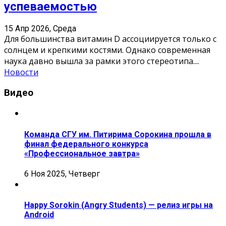
успеваемостью
15 Апр 2026, Среда
Для большинства витамин D ассоциируется только с
солнцем и крепкими костями. Однако современная
наука давно вышла за рамки этого стереотипа.
...
Новости
Видео
Команда СГУ им. Питирима Сорокина прошла в
финал федерального конкурса
«Профессиональное завтра»
6 Ноя 2025, Четверг
Happy Sorokin (Angry Students) — релиз игры на
Android