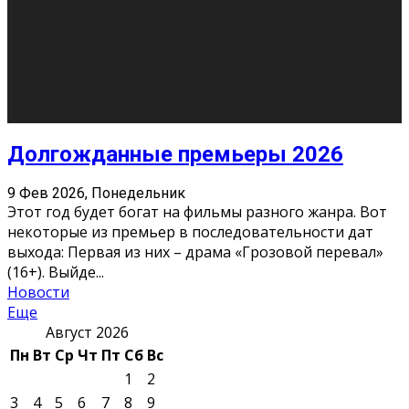
О нас
Контакты
Редакция
Архив
Реклама
Блог
Тело в дело
«Местные»
«Молодежь Коми»
Молодёжный медиацентр Verbum © 2015-2024