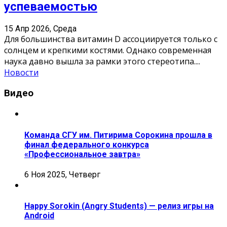
успеваемостью
15 Апр 2026, Среда
Для большинства витамин D ассоциируется только с
солнцем и крепкими костями. Однако современная
наука давно вышла за рамки этого стереотипа.
...
Новости
Видео
Команда СГУ им. Питирима Сорокина прошла в
финал федерального конкурса
«Профессиональное завтра»
6 Ноя 2025, Четверг
Happy Sorokin (Angry Students) — релиз игры на
Android