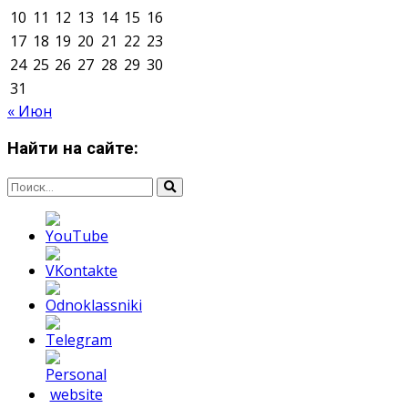
О нас
Контакты
Редакция
Архив
Реклама
Блог
Тело в дело
«Местные»
«Молодежь Коми»
Молодёжный медиацентр Verbum © 2015-2024
Мнение авторов может не совпадать с позицией
редакции.