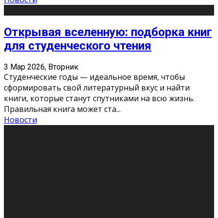
Открывая вселенную: подборка книг
для студенческого чтения
3 Мар 2026, Вторник
Студенческие годы — идеальное время, чтобы
сформировать свой литературный вкус и найти
книги, которые станут спутниками на всю жизнь.
Правильная книга может ста
...
Новости
Профессии будущего
11 Фев 2026, Среда
Мир меняется очень быстро. Что вчера казалось чем-
то невероятным, завтра окажется реальностью.
Роботы заменяют профессии людей, искусственный
интеллект пишет те
...