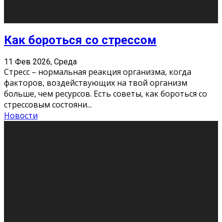
Как подготовиться к экзаменам без
паники
11 Фев 2026, Среда
Все студенты в университете сталкиваются со
стрессом и бессонными ночами. Чем ближе дедлайн,
тем больше трясутся коленки с каждым днем.
Хорошо, что о дате экзам
...
Новости