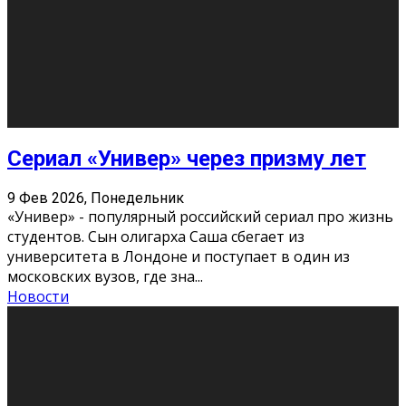
Долгожданные премьеры 2026
9 Фев 2026, Понедельник
Этот год будет богат на фильмы разного жанра. Вот
некоторые из премьер в последовательности дат
выхода: Первая из них – драма «Грозовой перевал»
(16+). Выйде
...
Новости
Еще
Август 2026
Пн
Вт
Ср
Чт
Пт
Сб
Вс
1
2
3
4
5
6
7
8
9