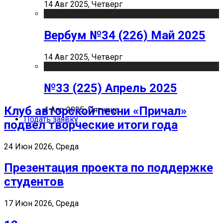
14 Авг 2025, Четверг
Вербум №34 (226) Май 2025
14 Авг 2025, Четверг
№33 (225) Апрель 2025
Клуб авторской песни «Причал»
4 Апр 2025, Пятница
Подать заявку
подвел творческие итоги года
24 Июн 2026, Среда
Презентация проекта по поддержке
студентов
17 Июн 2026, Среда