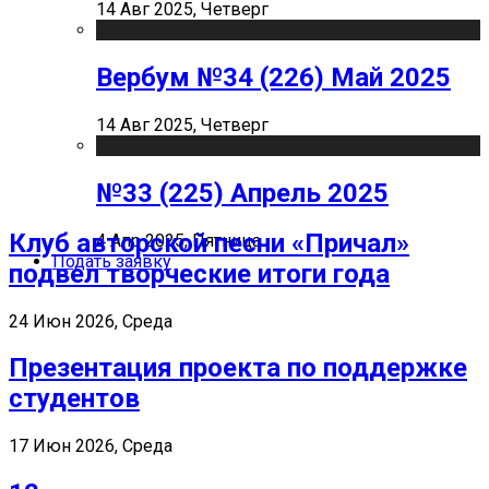
14 Авг 2025, Четверг
Вербум №34 (226) Май 2025
14 Авг 2025, Четверг
№33 (225) Апрель 2025
Клуб авторской песни «Причал»
4 Апр 2025, Пятница
Подать заявку
подвел творческие итоги года
24 Июн 2026, Среда
Презентация проекта по поддержке
студентов
17 Июн 2026, Среда