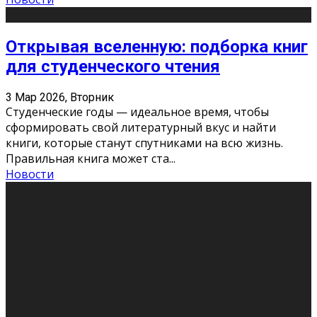
Открывая вселенную: подборка книг
для студенческого чтения
3 Мар 2026, Вторник
Студенческие годы — идеальное время, чтобы
сформировать свой литературный вкус и найти
книги, которые станут спутниками на всю жизнь.
Правильная книга может ста
...
Новости
Профессии будущего
11 Фев 2026, Среда
Мир меняется очень быстро. Что вчера казалось чем-
то невероятным, завтра окажется реальностью.
Роботы заменяют профессии людей, искусственный
интеллект пишет те
...