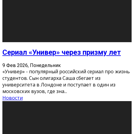
О нас
Контакты
Редакция
Архив
Реклама
Блог
Тело в дело
«Местные»
«Молодежь Коми»
Молодёжный медиацентр Verbum © 2015-2024
Мнение авторов может не совпадать с позицией
редакции.