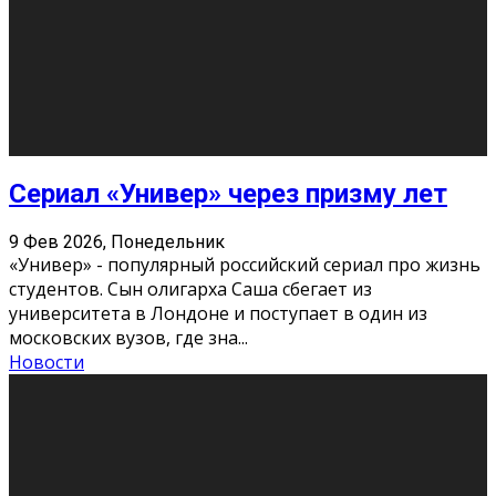
Этот год будет богат на фильмы разного жанра. Вот
некоторые из премьер в последовательности дат
выхода: Первая из них – драма «Грозовой перевал»
(16+). Выйде
...
Новости
Еще
Август 2026
Пн
Вт
Ср
Чт
Пт
Сб
Вс
1
2
3
4
5
6
7
8
9
10
11
12
13
14
15
16
17
18
19
20
21
22
23
24
25
26
27
28
29
30
31
« Июн
Найти на сайте: