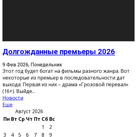
О нас
Контакты
Редакция
Архив
Реклама
Блог
Тело в дело
«Местные»
«Молодежь Коми»
Молодёжный медиацентр Verbum © 2015-2024