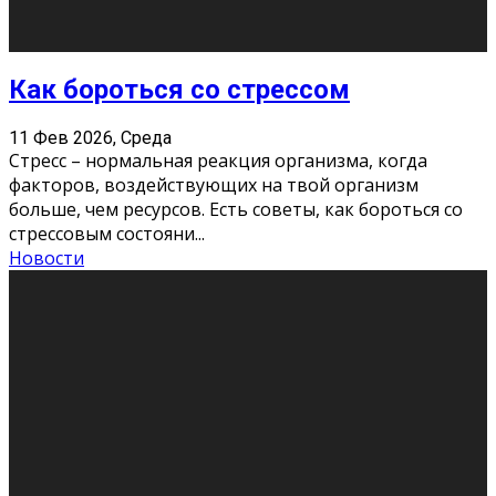
Хорошо, что о дате экзам
...
Новости
Подведены итоги Республиканского
конкурса «Моя семейная реликвия»,
приуроченного к Году села в
Республике Коми