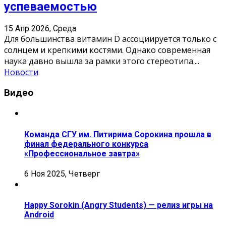
успеваемостью
15 Апр 2026, Среда
Для большинства витамин D ассоциируется только с
солнцем и крепкими костями. Однако современная
наука давно вышла за рамки этого стереотипа.
...
Новости
Видео
Команда СГУ им. Питирима Сорокина прошла в
финал федерального конкурса
«Профессиональное завтра»
6 Ноя 2025, Четверг
Happy Sorokin (Angry Students) — релиз игры на
Android