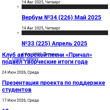
14 Авг 2025, Четверг
Вербум №34 (226) Май 2025
14 Авг 2025, Четверг
№33 (225) Апрель 2025
Клуб авторской песни «Причал»
4 Апр 2025, Пятница
Подать заявку
подвел творческие итоги года
24 Июн 2026, Среда
Презентация проекта по поддержке
студентов
17 Июн 2026, Среда