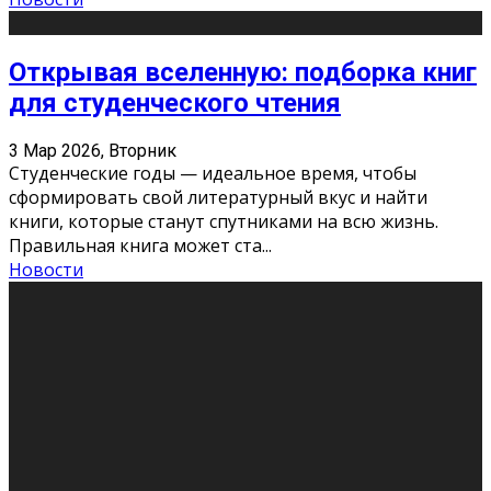
Открывая вселенную: подборка книг
для студенческого чтения
3 Мар 2026, Вторник
Студенческие годы — идеальное время, чтобы
сформировать свой литературный вкус и найти
книги, которые станут спутниками на всю жизнь.
Правильная книга может ста
...
Новости
Профессии будущего
11 Фев 2026, Среда
Мир меняется очень быстро. Что вчера казалось чем-
то невероятным, завтра окажется реальностью.
Роботы заменяют профессии людей, искусственный
интеллект пишет те
...