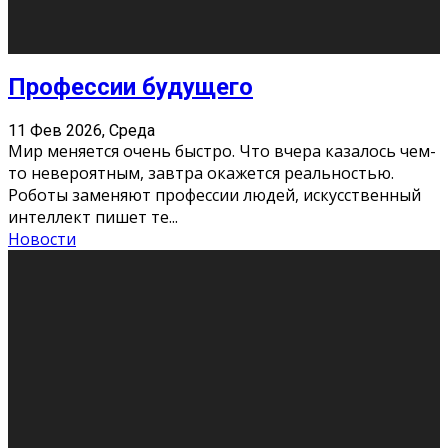
Новости
Как бороться со стрессом
11 Фев 2026, Среда
Стресс – нормальная реакция организма, когда
факторов, воздействующих на твой организм
больше, чем ресурсов. Есть советы, как бороться со
стрессовым состояни
...
Новости
Как подготовиться к экзаменам без
паники
11 Фев 2026, Среда
Все студенты в университете сталкиваются со
стрессом и бессонными ночами. Чем ближе дедлайн,
тем больше трясутся коленки с каждым днем.