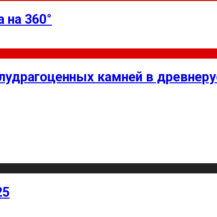
 на 360°
олудрагоценных камней в древнер
25