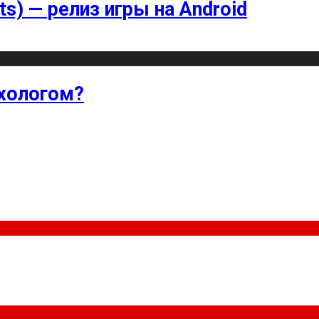
ts) — релиз игры на Android
хологом?