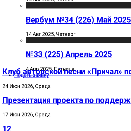
Вербум №34 (226) Май 2025
14 Авг 2025, Четверг
№33 (225) Апрель 2025
4 Апр 2025, Пятница
Клуб авторской песни «Причал» п
Подать заявку
24 Июн 2026, Среда
Презентация проекта по поддерж
17 Июн 2026, Среда
12