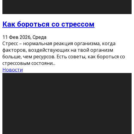
Хорошо, что о дате экзам
...
Новости
Подведены итоги Республиканского
конкурса «Моя семейная реликвия»,
приуроченного к Году села в
Республике Коми