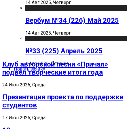
14 Авг 2025, Четверг
Вербум №34 (226) Май 2025
14 Авг 2025, Четверг
№33 (225) Апрель 2025
Клуб авторской песни «Причал»
4 Апр 2025, Пятница
Подать заявку
подвел творческие итоги года
24 Июн 2026, Среда
Презентация проекта по поддержке
студентов
17 Июн 2026, Среда