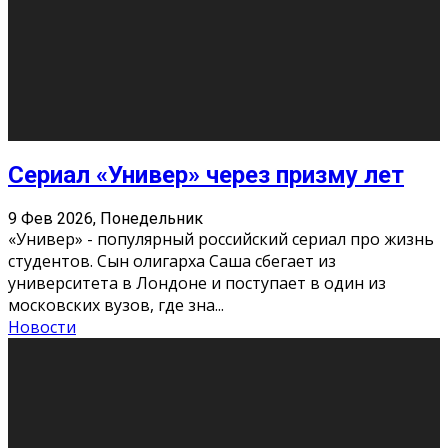
Этот год будет богат на фильмы разного жанра. Вот
некоторые из премьер в последовательности дат
выхода: Первая из них – драма «Грозовой перевал»
(16+). Выйде
...
Новости
Еще
Август 2026
Пн
Вт
Ср
Чт
Пт
Сб
Вс
1
2
3
4
5
6
7
8
9
10
11
12
13
14
15
16
17
18
19
20
21
22
23
24
25
26
27
28
29
30
31
« Июн
Найти на сайте: