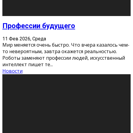
Новости
Как бороться со стрессом
11 Фев 2026, Среда
Стресс – нормальная реакция организма, когда
факторов, воздействующих на твой организм
больше, чем ресурсов. Есть советы, как бороться со
стрессовым состояни
...
Новости
Как подготовиться к экзаменам без
паники
11 Фев 2026, Среда
Все студенты в университете сталкиваются со
стрессом и бессонными ночами. Чем ближе дедлайн,
тем больше трясутся коленки с каждым днем.