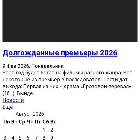
О нас
Контакты
Редакция
Архив
Реклама
Блог
Тело в дело
«Местные»
«Молодежь Коми»
Молодёжный медиацентр Verbum © 2015-2024