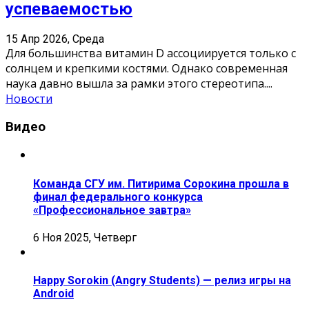
успеваемостью
15 Апр 2026, Среда
Для большинства витамин D ассоциируется только с
солнцем и крепкими костями. Однако современная
наука давно вышла за рамки этого стереотипа.
...
Новости
Видео
Команда СГУ им. Питирима Сорокина прошла в
финал федерального конкурса
«Профессиональное завтра»
6 Ноя 2025, Четверг
Happy Sorokin (Angry Students) — релиз игры на
Android