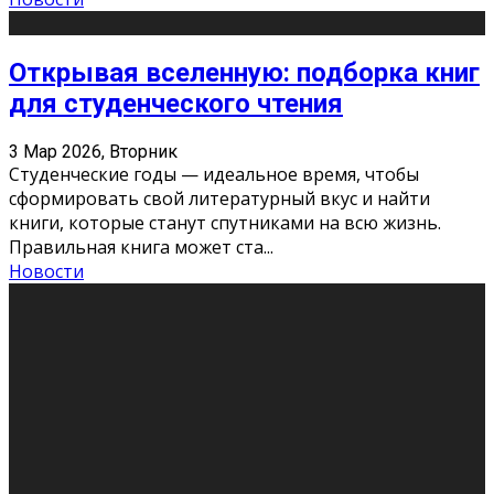
Открывая вселенную: подборка книг
для студенческого чтения
3 Мар 2026, Вторник
Студенческие годы — идеальное время, чтобы
сформировать свой литературный вкус и найти
книги, которые станут спутниками на всю жизнь.
Правильная книга может ста
...
Новости
Профессии будущего
11 Фев 2026, Среда
Мир меняется очень быстро. Что вчера казалось чем-
то невероятным, завтра окажется реальностью.
Роботы заменяют профессии людей, искусственный
интеллект пишет те
...