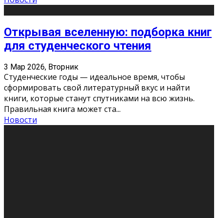
Открывая вселенную: подборка книг
для студенческого чтения
3 Мар 2026, Вторник
Студенческие годы — идеальное время, чтобы
сформировать свой литературный вкус и найти
книги, которые станут спутниками на всю жизнь.
Правильная книга может ста
...
Новости
Профессии будущего
11 Фев 2026, Среда
Мир меняется очень быстро. Что вчера казалось чем-
то невероятным, завтра окажется реальностью.
Роботы заменяют профессии людей, искусственный
интеллект пишет те
...