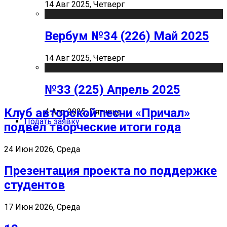
14 Авг 2025, Четверг
Вербум №34 (226) Май 2025
14 Авг 2025, Четверг
№33 (225) Апрель 2025
Клуб авторской песни «Причал»
4 Апр 2025, Пятница
Подать заявку
подвел творческие итоги года
24 Июн 2026, Среда
Презентация проекта по поддержке
студентов
17 Июн 2026, Среда