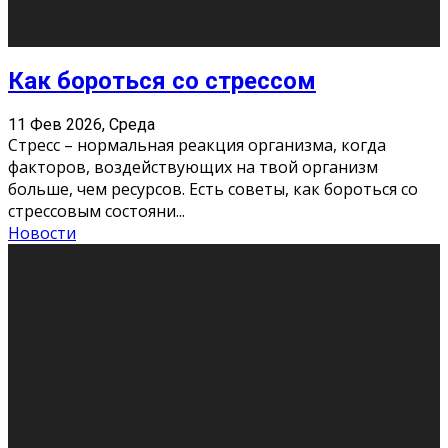
Хорошо, что о дате экзам
...
Новости
Подведены итоги Республиканского
конкурса «Моя семейная реликвия»,
приуроченного к Году села в
Республике Коми