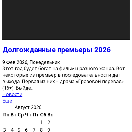
О нас
Контакты
Редакция
Архив
Реклама
Блог
Тело в дело
«Местные»
«Молодежь Коми»
Молодёжный медиацентр Verbum © 2015-2024