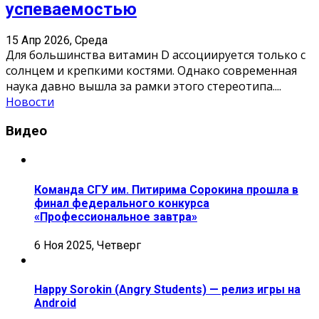
успеваемостью
15 Апр 2026, Среда
Для большинства витамин D ассоциируется только с
солнцем и крепкими костями. Однако современная
наука давно вышла за рамки этого стереотипа.
...
Новости
Видео
Команда СГУ им. Питирима Сорокина прошла в
финал федерального конкурса
«Профессиональное завтра»
6 Ноя 2025, Четверг
Happy Sorokin (Angry Students) — релиз игры на
Android