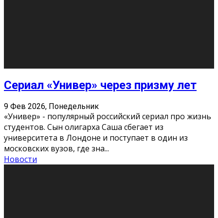
Этот год будет богат на фильмы разного жанра. Вот
некоторые из премьер в последовательности дат
выхода: Первая из них – драма «Грозовой перевал»
(16+). Выйде
...
Новости
Еще
Август 2026
Пн
Вт
Ср
Чт
Пт
Сб
Вс
1
2
3
4
5
6
7
8
9
10
11
12
13
14
15
16
17
18
19
20
21
22
23
24
25
26
27
28
29
30
31
« Июн
Найти на сайте: