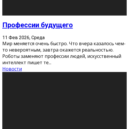
Новости
Как бороться со стрессом
11 Фев 2026, Среда
Стресс – нормальная реакция организма, когда
факторов, воздействующих на твой организм
больше, чем ресурсов. Есть советы, как бороться со
стрессовым состояни
...
Новости
Как подготовиться к экзаменам без
паники
11 Фев 2026, Среда
Все студенты в университете сталкиваются со
стрессом и бессонными ночами. Чем ближе дедлайн,
тем больше трясутся коленки с каждым днем.