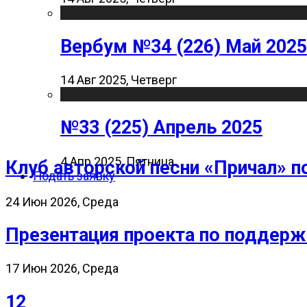
Вербум №34 (226) Май 2025
14 Авг 2025, Четверг
№33 (225) Апрель 2025
4 Апр 2025, Пятница
Клуб авторской песни «Причал» п
Подать заявку
24 Июн 2026, Среда
Презентация проекта по поддерж
17 Июн 2026, Среда
12