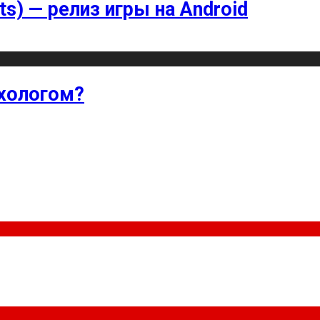
ts) — релиз игры на Android
хологом?