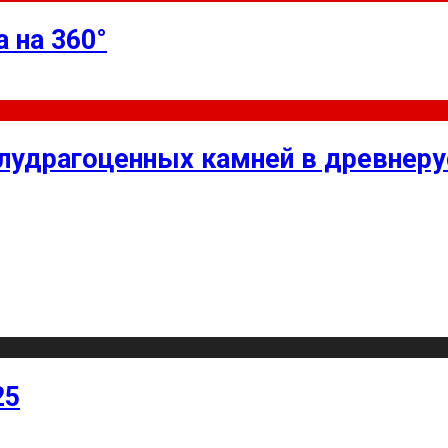
 на 360°
олудрагоценных камней в древнер
25