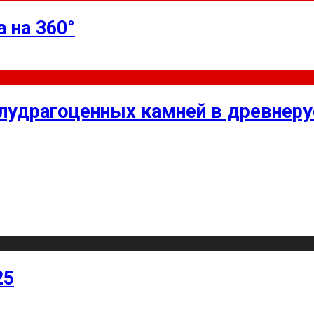
 на 360°
олудрагоценных камней в древнер
25