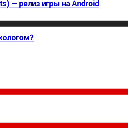
ts) — релиз игры на Android
хологом?