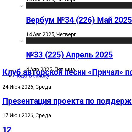
Вербум №34 (226) Май 2025
14 Авг 2025, Четверг
№33 (225) Апрель 2025
4 Апр 2025, Пятница
Клуб авторской песни «Причал» п
Подать заявку
24 Июн 2026, Среда
Презентация проекта по поддерж
17 Июн 2026, Среда
12