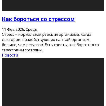
Хорошо, что о дате экзам
...
Новости
Подведены итоги Республиканского
конкурса «Моя семейная реликвия»,
приуроченного к Году села в
Республике Коми