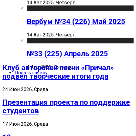
14 Авг 2025, Четверг
Вербум №34 (226) Май 2025
14 Авг 2025, Четверг
№33 (225) Апрель 2025
Клуб авторской песни «Причал»
4 Апр 2025, Пятница
Подать заявку
подвел творческие итоги года
24 Июн 2026, Среда
Презентация проекта по поддержке
студентов
17 Июн 2026, Среда