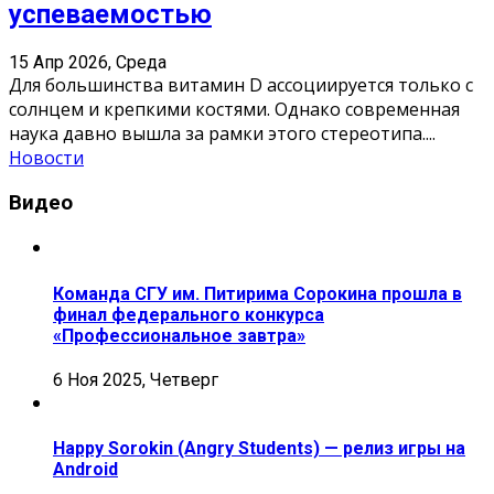
успеваемостью
15 Апр 2026, Среда
Для большинства витамин D ассоциируется только с
солнцем и крепкими костями. Однако современная
наука давно вышла за рамки этого стереотипа.
...
Новости
Видео
Команда СГУ им. Питирима Сорокина прошла в
финал федерального конкурса
«Профессиональное завтра»
6 Ноя 2025, Четверг
Happy Sorokin (Angry Students) — релиз игры на
Android