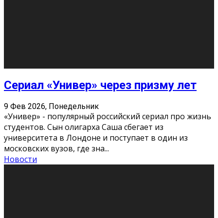
Этот год будет богат на фильмы разного жанра. Вот
некоторые из премьер в последовательности дат
выхода: Первая из них – драма «Грозовой перевал»
(16+). Выйде
...
Новости
Еще
Август 2026
Пн
Вт
Ср
Чт
Пт
Сб
Вс
1
2
3
4
5
6
7
8
9
10
11
12
13
14
15
16
17
18
19
20
21
22
23
24
25
26
27
28
29
30
31
« Июн
Найти на сайте: