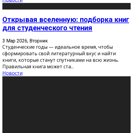
Открывая вселенную: подборка книг
для студенческого чтения
3 Мар 2026, Вторник
Студенческие годы — идеальное время, чтобы
сформировать свой литературный вкус и найти
книги, которые станут спутниками на всю жизнь.
Правильная книга может ста
...
Новости
Профессии будущего
11 Фев 2026, Среда
Мир меняется очень быстро. Что вчера казалось чем-
то невероятным, завтра окажется реальностью.
Роботы заменяют профессии людей, искусственный
интеллект пишет те
...