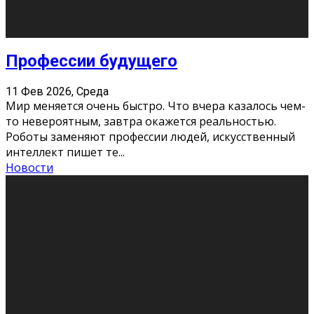
Новости
Как бороться со стрессом
11 Фев 2026, Среда
Стресс – нормальная реакция организма, когда
факторов, воздействующих на твой организм
больше, чем ресурсов. Есть советы, как бороться со
стрессовым состояни
...
Новости
Как подготовиться к экзаменам без
паники
11 Фев 2026, Среда
Все студенты в университете сталкиваются со
стрессом и бессонными ночами. Чем ближе дедлайн,
тем больше трясутся коленки с каждым днем.