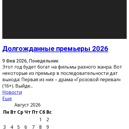
О нас
Контакты
Редакция
Архив
Реклама
Блог
Тело в дело
«Местные»
«Молодежь Коми»
Молодёжный медиацентр Verbum © 2015-2024