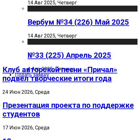
14 Авг 2025, Четверг
Вербум №34 (226) Май 2025
14 Авг 2025, Четверг
№33 (225) Апрель 2025
Клуб авторской песни «Причал»
4 Апр 2025, Пятница
Подать заявку
подвел творческие итоги года
24 Июн 2026, Среда
Презентация проекта по поддержке
студентов
17 Июн 2026, Среда