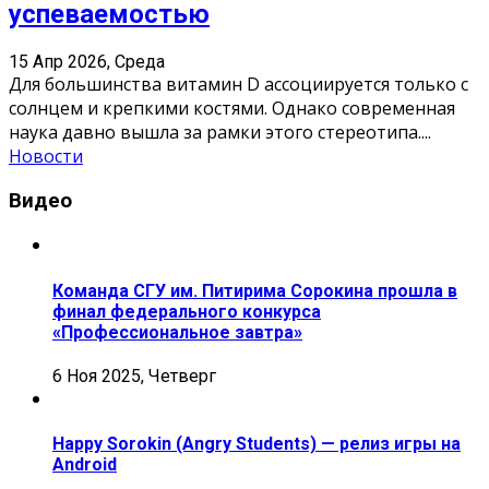
успеваемостью
15 Апр 2026, Среда
Для большинства витамин D ассоциируется только с
солнцем и крепкими костями. Однако современная
наука давно вышла за рамки этого стереотипа.
...
Новости
Видео
Команда СГУ им. Питирима Сорокина прошла в
финал федерального конкурса
«Профессиональное завтра»
6 Ноя 2025, Четверг
Happy Sorokin (Angry Students) — релиз игры на
Android