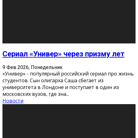
О нас
Контакты
Редакция
Архив
Реклама
Блог
Тело в дело
«Местные»
«Молодежь Коми»