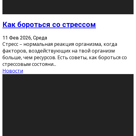
Хорошо, что о дате экзам
...
Новости
Подведены итоги Республиканского
конкурса «Моя семейная реликвия»,
приуроченного к Году села в
Республике Коми
11 Фев 2026, Среда
Конкурс научных работ среди учащихся
общеобразовательных организаций, учреждений
дополнительного образования, студентов
образовательных организаций среднего про
...
Новости
Сериал «Универ» через призму лет
9 Фев 2026, Понедельник