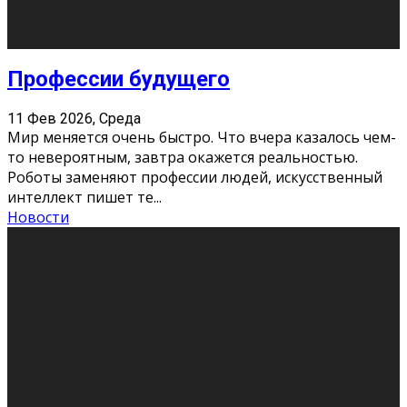
Новости
Как бороться со стрессом
11 Фев 2026, Среда
Стресс – нормальная реакция организма, когда
факторов, воздействующих на твой организм
больше, чем ресурсов. Есть советы, как бороться со
стрессовым состояни
...
Новости
Как подготовиться к экзаменам без
паники
11 Фев 2026, Среда
Все студенты в университете сталкиваются со
стрессом и бессонными ночами. Чем ближе дедлайн,
тем больше трясутся коленки с каждым днем.