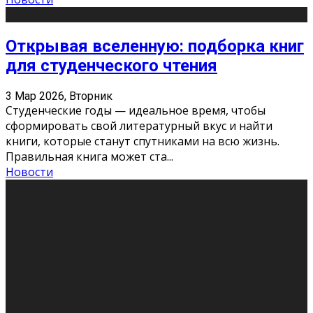
Открывая вселенную: подборка книг
для студенческого чтения
3 Мар 2026, Вторник
Студенческие годы — идеальное время, чтобы
сформировать свой литературный вкус и найти
книги, которые станут спутниками на всю жизнь.
Правильная книга может ста
...
Новости
Профессии будущего
11 Фев 2026, Среда
Мир меняется очень быстро. Что вчера казалось чем-
то невероятным, завтра окажется реальностью.
Роботы заменяют профессии людей, искусственный
интеллект пишет те
...