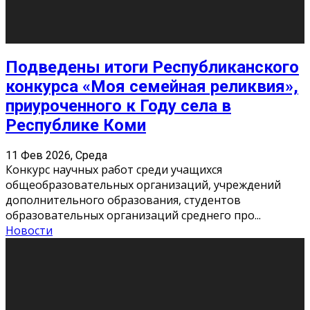
Этот год будет богат на фильмы разного жанра. Вот
некоторые из премьер в последовательности дат
выхода: Первая из них – драма «Грозовой перевал»
(16+). Выйде
...
Новости
Еще
Август 2026
Пн
Вт
Ср
Чт
Пт
Сб
Вс
1
2
3
4
5
6
7
8
9
10
11
12
13
14
15
16
17
18
19
20
21
22
23
24
25
26
27
28
29
30
31
« Июн
Найти на сайте: