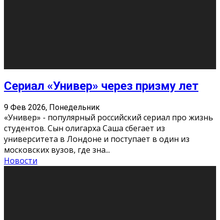
Этот год будет богат на фильмы разного жанра. Вот
некоторые из премьер в последовательности дат
выхода: Первая из них – драма «Грозовой перевал»
(16+). Выйде
...
Новости
Еще
Август 2026
Пн
Вт
Ср
Чт
Пт
Сб
Вс
1
2
3
4
5
6
7
8
9
10
11
12
13
14
15
16
17
18
19
20
21
22
23
24
25
26
27
28
29
30
31
« Июн
Найти на сайте: