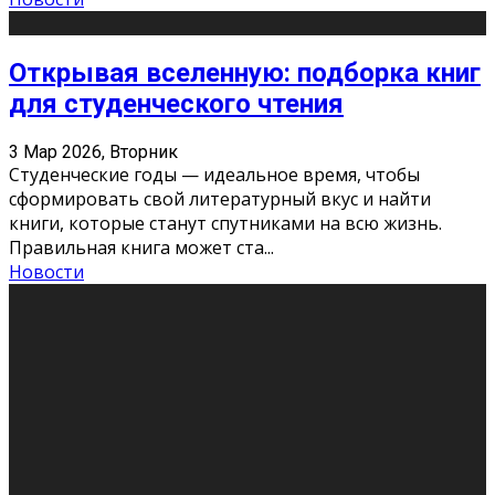
Открывая вселенную: подборка книг
для студенческого чтения
3 Мар 2026, Вторник
Студенческие годы — идеальное время, чтобы
сформировать свой литературный вкус и найти
книги, которые станут спутниками на всю жизнь.
Правильная книга может ста
...
Новости
Профессии будущего
11 Фев 2026, Среда
Мир меняется очень быстро. Что вчера казалось чем-
то невероятным, завтра окажется реальностью.
Роботы заменяют профессии людей, искусственный
интеллект пишет те
...