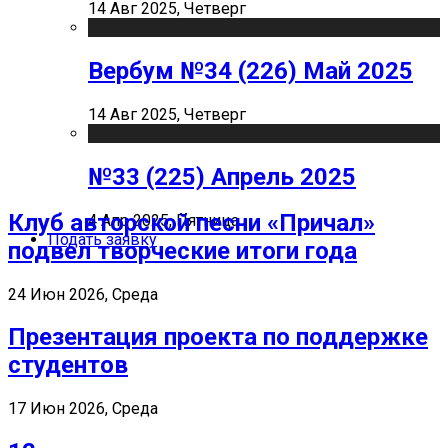
14 Авг 2025, Четверг
Вербум №34 (226) Май 2025
14 Авг 2025, Четверг
№33 (225) Апрель 2025
Клуб авторской песни «Причал»
4 Апр 2025, Пятница
Подать заявку
подвел творческие итоги года
24 Июн 2026, Среда
Презентация проекта по поддержке
студентов
17 Июн 2026, Среда