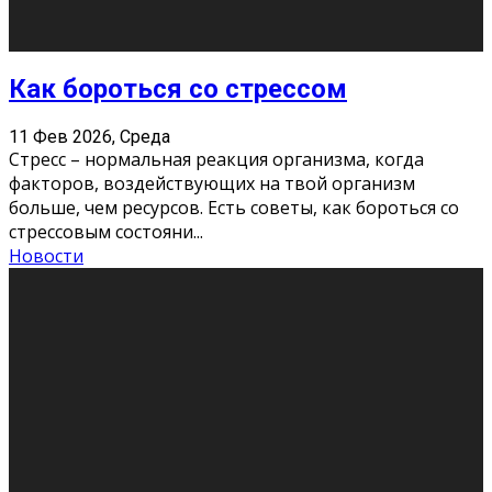
Хорошо, что о дате экзам
...
Новости
Подведены итоги Республиканского
конкурса «Моя семейная реликвия»,
приуроченного к Году села в
Республике Коми