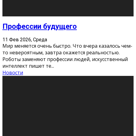
Новости
Как бороться со стрессом
11 Фев 2026, Среда
Стресс – нормальная реакция организма, когда
факторов, воздействующих на твой организм
больше, чем ресурсов. Есть советы, как бороться со
стрессовым состояни
...
Новости
Как подготовиться к экзаменам без
паники
11 Фев 2026, Среда
Все студенты в университете сталкиваются со
стрессом и бессонными ночами. Чем ближе дедлайн,
тем больше трясутся коленки с каждым днем.