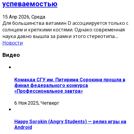
успеваемостью
15 Апр 2026, Среда
Для большинства витамин D ассоциируется только с
солнцем и крепкими костями. Однако современная
наука давно вышла за рамки этого стереотипа.
...
Новости
Видео
Команда СГУ им. Питирима Сорокина прошла в
финал федерального конкурса
«Профессиональное завтра»
6 Ноя 2025, Четверг
Happy Sorokin (Angry Students) — релиз игры на
Android