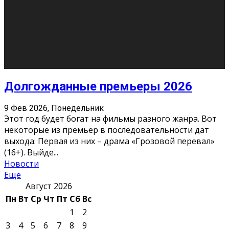
О нас
Контакты
Редакция
Архив
Реклама
Блог
Тело в дело
«Местные»
«Молодежь Коми»
Молодёжный медиацентр Verbum © 2015-2024