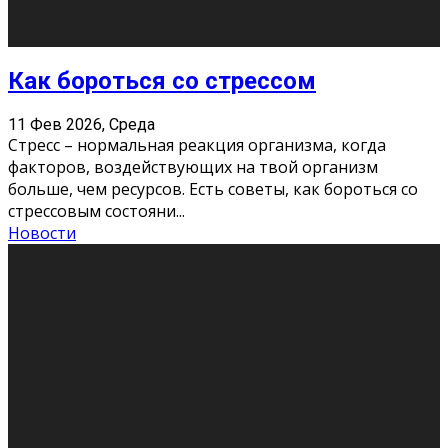
Хорошо, что о дате экзам
...
Новости
Подведены итоги Республиканского
конкурса «Моя семейная реликвия»,
приуроченного к Году села в
Республике Коми
11 Фев 2026, Среда
Конкурс научных работ среди учащихся
общеобразовательных организаций, учреждений
дополнительного образования, студентов
образовательных организаций среднего про
...
Новости
Сериал «Универ» через призму лет
9 Фев 2026, Понедельник