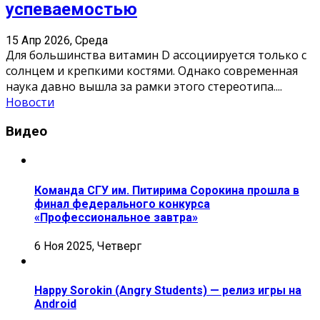
успеваемостью
15 Апр 2026, Среда
Для большинства витамин D ассоциируется только с
солнцем и крепкими костями. Однако современная
наука давно вышла за рамки этого стереотипа.
...
Новости
Видео
Команда СГУ им. Питирима Сорокина прошла в
финал федерального конкурса
«Профессиональное завтра»
6 Ноя 2025, Четверг
Happy Sorokin (Angry Students) — релиз игры на
Android