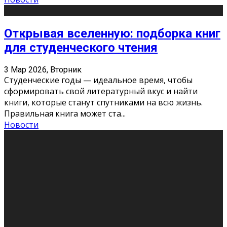
Открывая вселенную: подборка книг
для студенческого чтения
3 Мар 2026, Вторник
Студенческие годы — идеальное время, чтобы
сформировать свой литературный вкус и найти
книги, которые станут спутниками на всю жизнь.
Правильная книга может ста
...
Новости
Профессии будущего
11 Фев 2026, Среда
Мир меняется очень быстро. Что вчера казалось чем-
то невероятным, завтра окажется реальностью.
Роботы заменяют профессии людей, искусственный
интеллект пишет те
...