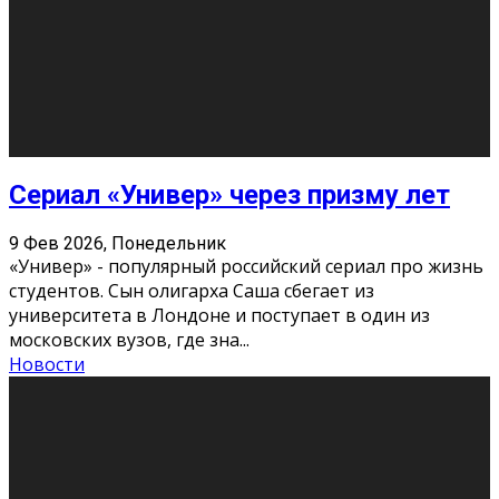
О нас
Контакты
Редакция
Архив
Реклама
Блог
Тело в дело
«Местные»
«Молодежь Коми»