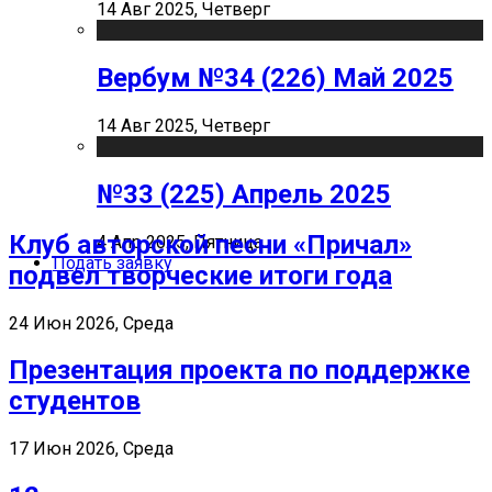
14 Авг 2025, Четверг
Вербум №34 (226) Май 2025
14 Авг 2025, Четверг
№33 (225) Апрель 2025
Клуб авторской песни «Причал»
4 Апр 2025, Пятница
Подать заявку
подвел творческие итоги года
24 Июн 2026, Среда
Презентация проекта по поддержке
студентов
17 Июн 2026, Среда