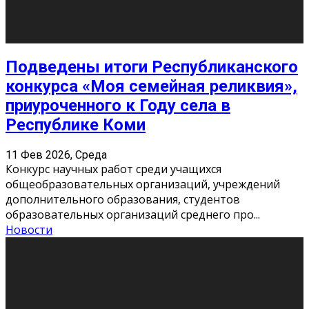
Этот год будет богат на фильмы разного жанра. Вот
некоторые из премьер в последовательности дат
выхода: Первая из них – драма «Грозовой перевал»
(16+). Выйде
...
Новости
Еще
Август 2026
Пн
Вт
Ср
Чт
Пт
Сб
Вс
1
2
3
4
5
6
7
8
9
10
11
12
13
14
15
16
17
18
19
20
21
22
23
24
25
26
27
28
29
30
31
« Июн
Найти на сайте: