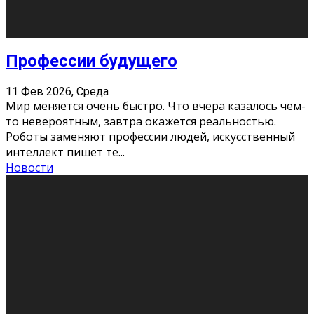
Новости
Как бороться со стрессом
11 Фев 2026, Среда
Стресс – нормальная реакция организма, когда
факторов, воздействующих на твой организм
больше, чем ресурсов. Есть советы, как бороться со
стрессовым состояни
...
Новости
Как подготовиться к экзаменам без
паники
11 Фев 2026, Среда
Все студенты в университете сталкиваются со
стрессом и бессонными ночами. Чем ближе дедлайн,
тем больше трясутся коленки с каждым днем.