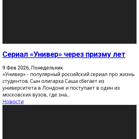
Этот год будет богат на фильмы разного жанра. Вот
некоторые из премьер в последовательности дат
выхода: Первая из них – драма «Грозовой перевал»
(16+). Выйде
...
Новости
Еще
Август 2026
Пн
Вт
Ср
Чт
Пт
Сб
Вс
1
2
3
4
5
6
7
8
9
10
11
12
13
14
15
16
17
18
19
20
21
22
23
24
25
26
27
28
29
30
31
« Июн
Найти на сайте: