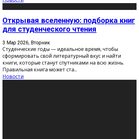
Открывая вселенную: подборка книг
для студенческого чтения
3 Мар 2026, Вторник
Студенческие годы — идеальное время, чтобы
сформировать свой литературный вкус и найти
книги, которые станут спутниками на всю жизнь.
Правильная книга может ста
...
Новости
Профессии будущего
11 Фев 2026, Среда
Мир меняется очень быстро. Что вчера казалось чем-
то невероятным, завтра окажется реальностью.
Роботы заменяют профессии людей, искусственный
интеллект пишет те
...