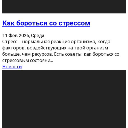
Хорошо, что о дате экзам
...
Новости
Подведены итоги Республиканского
конкурса «Моя семейная реликвия»,
приуроченного к Году села в
Республике Коми