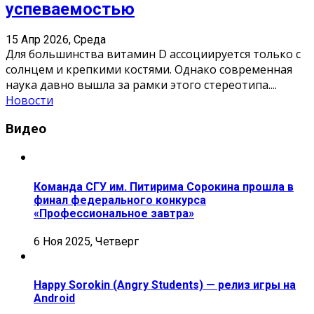
успеваемостью
15 Апр 2026, Среда
Для большинства витамин D ассоциируется только с
солнцем и крепкими костями. Однако современная
наука давно вышла за рамки этого стереотипа.
...
Новости
Видео
Команда СГУ им. Питирима Сорокина прошла в
финал федерального конкурса
«Профессиональное завтра»
6 Ноя 2025, Четверг
Happy Sorokin (Angry Students) — релиз игры на
Android