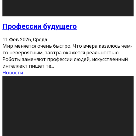
Новости
Как бороться со стрессом
11 Фев 2026, Среда
Стресс – нормальная реакция организма, когда
факторов, воздействующих на твой организм
больше, чем ресурсов. Есть советы, как бороться со
стрессовым состояни
...
Новости
Как подготовиться к экзаменам без
паники
11 Фев 2026, Среда
Все студенты в университете сталкиваются со
стрессом и бессонными ночами. Чем ближе дедлайн,
тем больше трясутся коленки с каждым днем.