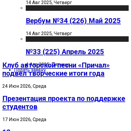
14 Авг 2025, Четверг
Вербум №34 (226) Май 2025
14 Авг 2025, Четверг
№33 (225) Апрель 2025
Клуб авторской песни «Причал»
4 Апр 2025, Пятница
Подать заявку
подвел творческие итоги года
24 Июн 2026, Среда
Презентация проекта по поддержке
студентов
17 Июн 2026, Среда