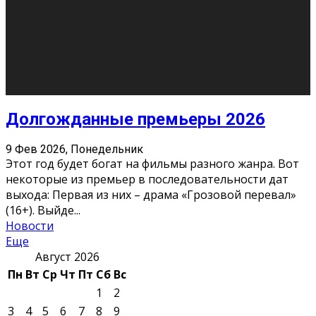
О нас
Контакты
Редакция
Архив
Реклама
Блог
Тело в дело
«Местные»
«Молодежь Коми»
Молодёжный медиацентр Verbum © 2015-2024