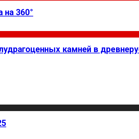
 на 360°
олудрагоценных камней в древнер
25