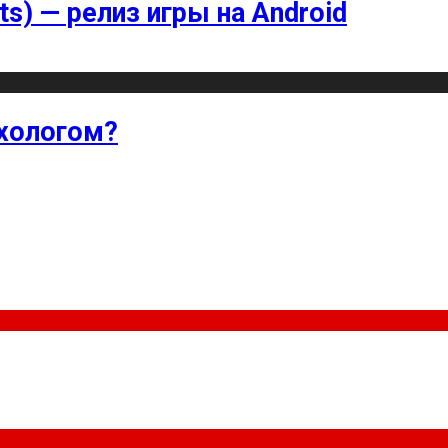
ts) — релиз игры на Android
хологом?