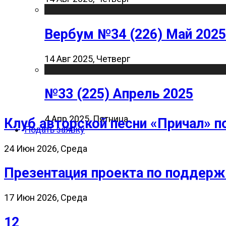
Вербум №34 (226) Май 2025
14 Авг 2025, Четверг
№33 (225) Апрель 2025
4 Апр 2025, Пятница
Клуб авторской песни «Причал» п
Подать заявку
24 Июн 2026, Среда
Презентация проекта по поддерж
17 Июн 2026, Среда
12